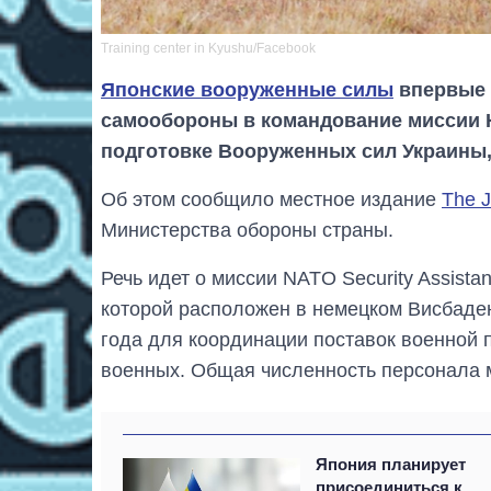
Training center in Kyushu/Facebook
Японские вооруженные силы
впервые 
самообороны в командование миссии 
подготовке Вооруженных сил Украины,
Об этом сообщило местное издание
The 
Министерства обороны страны.
Речь идет о миссии NATO Security Assistan
которой расположен в немецком Висбаде
года для координации поставок военной 
военных. Общая численность персонала м
Япония планирует
присоединиться к