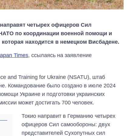
направят четырех офицеров Сил
НАТО по координации военной помощи и
 которая находится в немецком Висбадене.
Japan Times
, ссылаясь на заявление
ce and Training for Ukraine (NSATU), штаб
не. Командование было создано в июле 2024
Как изменился
помощи Украине и подготовки украинских
бюджет
Министерства
иссии может достигать 700 человек.
обороны за 13 лет
войны с россией
Токио направит в Германию четырех
офицеров Сил самообороны: двух
представителей Сухопутных сил