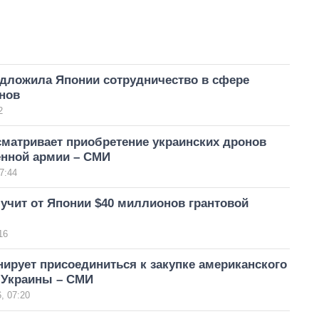
едложила Японии сотрудничество в сфере
нов
2
сматривает приобретение украинских дронов
енной армии – СМИ
7:44
учит от Японии $40 миллионов грантовой
16
ирует присоединиться к закупке американского
 Украины – СМИ
, 07:20