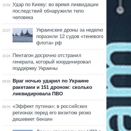
Удар по Киеву: во время ликвидации
10:56
последствий обнаружили тело
человека
Украинские дроны за неделю
10:27
поразили 12 судов «теневого
флота» рф
Пентагон досрочно отстранил
10:24
генерала, который координировал
поддержку Украины
Враг ночью ударил по Украине
09:59
ракетами и 151 дроном: сколько
ликвидировала ПВО
«Эффект путина»: в российских
09:33
регионах перед его визитом резко
дешевеет бензин