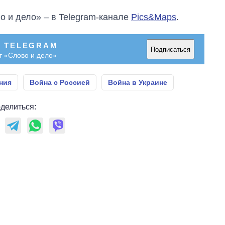
о и дело» – в Telegram-канале
Pics&Maps
.
В TELEGRAM
Подписаться
т «Слово и дело»
ния
Война с Россией
Война в Украине
делиться: