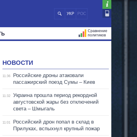
УКР
РОС
Сравнение
ТЬ
политиков
СТРАЦИЙ
МЭРЫ
ВСЕ ПЕРСОНЫ
НОВОСТИ
Российские дроны атаковали
11:36
пассажирский поезд Сумы – Киев
Украина прошла период рекордной
11:32
августовской жары без отключений
света – Шмыгаль
Российский дрон попал в склад в
11:01
Прилуках, вспыхнул крупный пожар