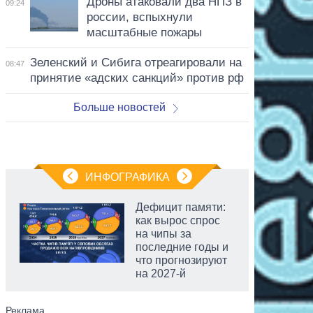
Дроны атаковали два НПЗ в
09:24
россии, вспыхнули
масштабные пожары
Зеленский и Сибига отреагировали на
08:47
принятие «адских санкций» против рф
Больше новостей
ИНФОГРАФИКА
Дефицит памяти:
как вырос спрос
на чипы за
последние годы и
что прогнозируют
на 2027-й