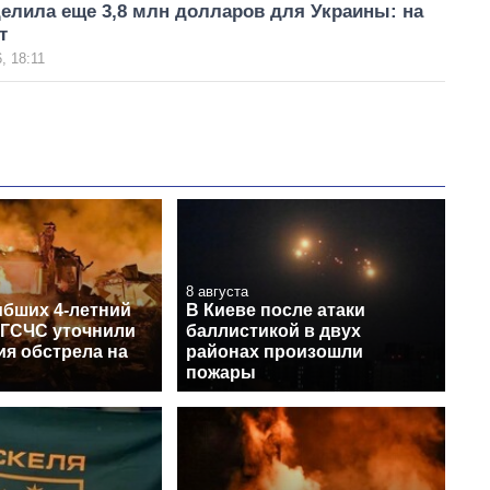
елила еще 3,8 млн долларов для Украины: на
т
, 18:11
8 августа
ибших 4-летний
В Киеве после атаки
 ГСЧС уточнили
баллистикой в двух
ия обстрела на
районах произошли
пожары