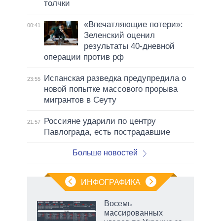
толчки
«Впечатляющие потери»:
00:41
Зеленский оценил
результаты 40-дневной
операции против рф
Испанская разведка предупредила о
23:55
новой попытке массового прорыва
мигрантов в Сеуту
Россияне ударили по центру
21:57
Павлограда, есть пострадавшие
Больше новостей
ИНФОГРАФИКА
 как
Восемь
чипы
массированных