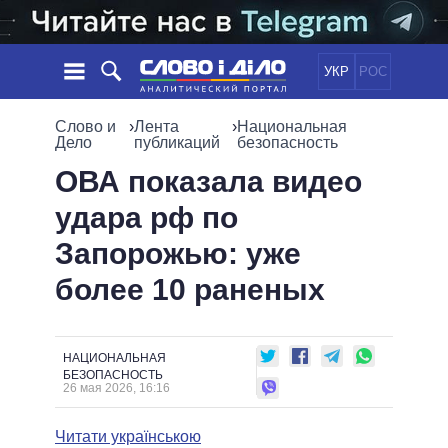
УКР
РОС
НОВОСТИ
Слово и
›
Лента
›
Национальная
Дело
публикаций
безопасность
ОБЕЩАНИЯ
ЛЕНТА
ПОЛИТИКА
ОВА показала видео
СОБЫТИЯ
ЭКОНОМИКА
удара рф по
ПОЛИТИКИ
СТАТЬИ
ОБЩЕСТВО
Запорожью: уже
ИНФОГРАФИКА
МНЕНИЯ
МИР
ВСЕ ПОЛИТИКИ
более 10 раненых
ОБЗОРЫ
ПРЕЗИДЕНТ И ОФИС
ВИДЕО
ДАЙДЖЕСТЫ
ВЕРХОВНАЯ РАДА
ПОДДЕРЖАТЬ
КАБИНЕТ МИНИСТРОВ
НАЦИОНАЛЬНАЯ
ГЛАВЫ ОБЛАДМИНИСТРАЦИЙ
БЕЗОПАСНОСТЬ
СРАВНЕНИЕ ПОЛИТИКОВ
26 мая 2026, 16:16
МЭРЫ
ВСЕ ПЕРСОНЫ
Читати українською