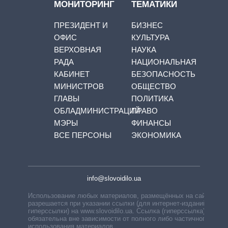
МОНИТОРИНГ
ТЕМАТИКИ
ПРЕЗИДЕНТ И
БИЗНЕС
ОФИС
КУЛЬТУРА
ВЕРХОВНАЯ
НАУКА
РАДА
НАЦИОНАЛЬНАЯ
КАБИНЕТ
БЕЗОПАСНОСТЬ
МИНИСТРОВ
ОБЩЕСТВО
ГЛАВЫ
ПОЛИТИКА
ОБЛАДМИНИСТРАЦИЙ
ПРАВО
МЭРЫ
ФИНАНСЫ
ВСЕ ПЕРСОНЫ
ЭКОНОМИКА
info@slovoidilo.ua
Использование любых материалов, размещённых на сайте,
разрешается при указании ссылки (для интернет-изданий —
гиперссылки) на www.slovoidilo.ua. Ссылка (гиперссылка)
обязательна вне зависимости от полного либо частичного
использования материалов.