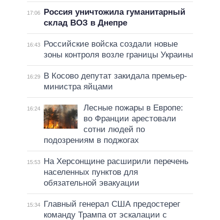
Россия уничтожила гуманитарный
17:06
склад ВОЗ в Днепре
Российские войска создали новые
16:43
зоны контроля возле границы Украины
В Косово депутат закидала премьер-
16:29
министра яйцами
Лесные пожары в Европе:
16:24
во Франции арестовали
сотни людей по
подозрениям в поджогах
На Херсонщине расширили перечень
15:53
населенных пунктов для
обязательной эвакуации
Главный генерал США предостерег
15:34
команду Трампа от эскалации с