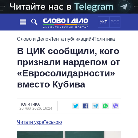
УКР
РОС
НОВОСТИ
Слово и Дело
›
Лента публикаций
›
Политика
В ЦИК сообщили, кого
ОБЕЩАНИЯ
ЛЕНТА
ПОЛИТИКА
признали нардепом от
СОБЫТИЯ
ЭКОНОМИКА
ПОЛИТИКИ
«Евросолидарности»
СТАТЬИ
ОБЩЕСТВО
ИНФОГРАФИКА
МНЕНИЯ
МИР
ВСЕ ПОЛИТИКИ
вместо Кубива
ОБЗОРЫ
ПРЕЗИДЕНТ И ОФИС
ВИДЕО
ДАЙДЖЕСТЫ
ВЕРХОВНАЯ РАДА
ПОЛИТИКА
ПОДДЕРЖАТЬ
КАБИНЕТ МИНИСТРОВ
26 мая 2026, 16:24
ГЛАВЫ ОБЛАДМИНИСТРАЦИЙ
СРАВНЕНИЕ ПОЛИТИКОВ
Читати українською
МЭРЫ
ВСЕ ПЕРСОНЫ