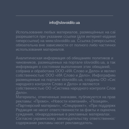
info@slovoidilo.ua
Использование любых материалов, размещённых на сайте,
разрешается при указании ссылки (для интернет-изданий —
гиперссылки) на www.slovoidilo.ua. Ссылка (гиперссылка)
обязательна вне зависимости от полного либо частичного
использования материалов.
Аналитическая информация об обещаниях политиков и
чиновников, размещенных на портале slovoidilo.ua, а также
информация о состоянии выполнения этих обещаний,
собрана и обработана ООО «ИА Слово и Дело» и является
собственностью ООО «ИА Слово и Дело». Инфографики,
размещенные на портале slovoidilo.ua, созданы ОО «Система
народного контроля Слово и Дело» и являются
собственностью ОО «Система народного контроля Слово и
Дело».
Материалы, отмеченные значками, публикуются на правах
рекламы: «Промо», «Новости компаний», «Позиция»,
«Партнерский материал», «Спецпроект», «При поддержке».
Редакция не несет ответственности за факты и оценочные
суждения, обнародованные в рекламных материалах.
Согласно украинскому законодательству ответственность за
содержание рекламы несет рекламодатель.