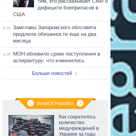
тем, кто рассказывает СМИ о
дефиците боеприпасов в
США
Замглавы Запорожского облсовета
11:26
продлили обязанности еще на два
месяца
МОН обновило сроки поступления в
11:09
аспирантуру: что изменилось
Больше новостей
ИНФОГРАФИКА
Как сократилось
количество
медучреждений в
Украине за годы