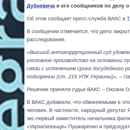
Дубневича
и его сообщников по делу о
Об этом сообщает пресс-служба ВАКС в
Т
В сообщении отмечается, что дело закрыт
расследования.
«Высший антикоррупционный суд удовл
уголовное производство на основании п
связи с истечением срока досудебного р
подозрении (ст. 219 УПК Украины)»,
– го
Решение приняли судьи ВАКС – Оксана О
В ВАКС добавили, что обвиняемыми в эт
человек. В частности, народный депутат 
экс-первый заместитель начальника фил
«Укрзализныця» Пушкаренко и председа