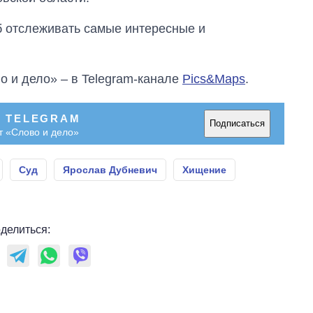
об отслеживать самые интересные и
о и дело» – в Telegram-канале
Pics&Maps
.
В TELEGRAM
Подписаться
т «Слово и дело»
Суд
Ярослав Дубневич
Хищение
делиться: