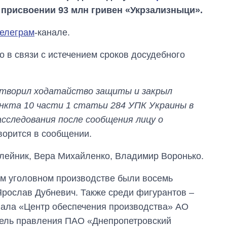
 присвоении 93 млн гривен «Укрзализныци».
елеграм
-канале.
о в связи с истечением сроков досудебного
етворил ходатайство защиты и закрыл
ункта 10 части 1 статьи 284 УПК Украины в
асследования после сообщения лицу о
ворится в сообщении.
лейник, Вера Михайленко, Владимир Воронько.
ом уголовном производстве были восемь
Ярослав Дубневич. Также среди фигурантов –
Экономика ИИ-
гигантов: сколько
иала «Центр обеспечения производства» АО
стоят и
тель правления ПАО «Днепропетровский
зарабатывают