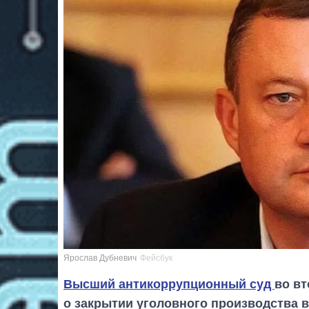
Ярослав Дубневич
Фейсбук
Высший антикоррупционный суд
во в
о закрытии уголовного производства 