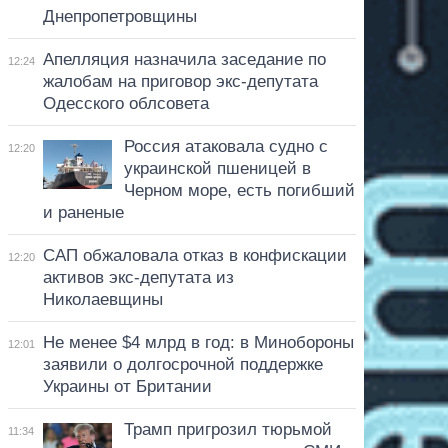
Днепропетровщины
Апелляция назначила заседание по
12:24
жалобам на приговор экс-депутата
Одесского облсовета
Россия атаковала судно с
12:20
украинской пшеницей в
Черном море, есть погибший
и раненые
САП обжаловала отказ в конфискации
12:20
активов экс-депутата из
Николаевщины
Не менее $4 млрд в год: в Минобороны
12:01
заявили о долгосрочной поддержке
Украины от Британии
Трамп пригрозил тюрьмой
11:34