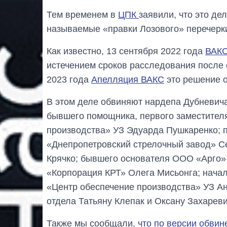
Тем временем в
ЦПК
заявили, что это дел
называемые «правки Лозового» перечерки
Как известно, 13 сентября 2022 года
ВАКС
истечением сроков расследования после 
2023 года
Апелляция ВАКС
это решение 
В этом деле обвиняют нардепа Дубневича
бывшего помощника, первого заместител
производства» УЗ Эдуарда Пушкаренко;
«Днепропетровский стрелочный завод» Се
Крячко; бывшего основателя ООО «Арго»
«Корпорация КРТ» Олега Мисьонга; начал
«Центр обеспечение производства» УЗ Ан
отдела Татьяну Клепак и Оксану Захареви
Также мы сообщали,
что по версии обвин