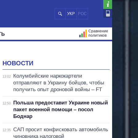
УКР
РОС
Сравнение
ТЬ
политиков
СТРАЦИЙ
МЭРЫ
ВСЕ ПЕРСОНЫ
НОВОСТИ
Колумбийские наркокартели
13:02
отправляют в Украину бойцов, чтобы
получить опыт дроновой войны – FT
Польша предоставит Украине новый
12:50
пакет военной помощи – посол
Боднар
САП просит конфисковать автомобиль
12:35
чиновника налоговой