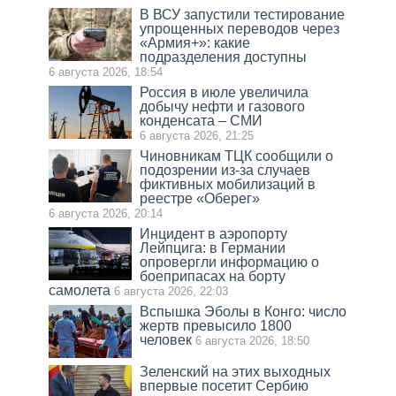
В ВСУ запустили тестирование
упрощенных переводов через
«Армия+»: какие
подразделения доступны
6 августа 2026, 18:54
Россия в июле увеличила
добычу нефти и газового
конденсата – СМИ
6 августа 2026, 21:25
Чиновникам ТЦК сообщили о
подозрении из-за случаев
фиктивных мобилизаций в
реестре «Оберег»
6 августа 2026, 20:14
Инцидент в аэропорту
Лейпцига: в Германии
опровергли информацию о
боеприпасах на борту
самолета
6 августа 2026, 22:03
Вспышка Эболы в Конго: число
жертв превысило 1800
человек
6 августа 2026, 18:50
Зеленский на этих выходных
впервые посетит Сербию