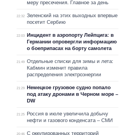
меру пресечения. Главное за день
Зеленский на этих выходных впервые
22:32
посетит Сербию
Инцидент в аэропорту Лейпцига: в
22:03
Германии опровергли информацию
о боеприпасах на борту самолета
Отдельные списки для зимы и лета:
21:49
Кабмин изменит правила
распределения электроэнергии
Немецкое грузовое судно попало
21:29
под атаку дронами в Черном море –
DW
Россия в июле увеличила добычу
21:25
нефти и газового конденсата – СМИ
С оккупированных территорий
20:46