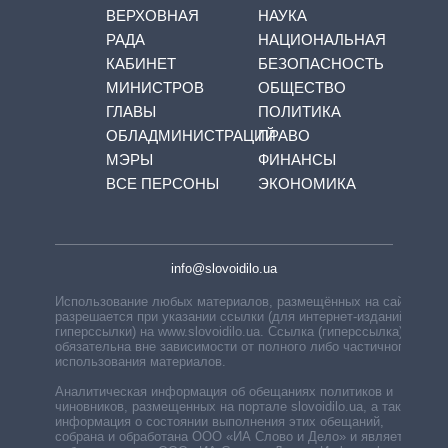
ВЕРХОВНАЯ
НАУКА
РАДА
НАЦИОНАЛЬНАЯ
КАБИНЕТ
БЕЗОПАСНОСТЬ
МИНИСТРОВ
ОБЩЕСТВО
ГЛАВЫ
ПОЛИТИКА
ОБЛАДМИНИСТРАЦИЙ
ПРАВО
МЭРЫ
ФИНАНСЫ
ВСЕ ПЕРСОНЫ
ЭКОНОМИКА
info@slovoidilo.ua
Использование любых материалов, размещённых на сайте,
разрешается при указании ссылки (для интернет-изданий —
гиперссылки) на www.slovoidilo.ua. Ссылка (гиперссылка)
обязательна вне зависимости от полного либо частичного
использования материалов.
Аналитическая информация об обещаниях политиков и
чиновников, размещенных на портале slovoidilo.ua, а также
информация о состоянии выполнения этих обещаний,
собрана и обработана ООО «ИА Слово и Дело» и является