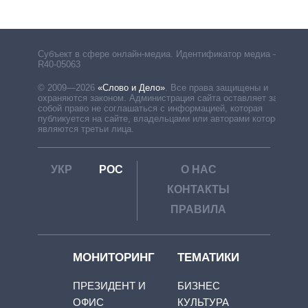
Субъект в сфере онлайн-медиа. Идентификатор медиа –
R40-05063
© 2009—2026
«Слово и Дело»
.
Все права защищены и
охраняются законом. Администрация сайта оставляет за
собой право не соглашаться с информацией, которая
публикуется на сайте, владельцами или авторами которой
являются третьи лица.
УКР
РОС
О НАС
КОНТАКТЫ
ПРАВИЛА
МОНИТОРИНГ
ТЕМАТИКИ
ПРЕЗИДЕНТ И
БИЗНЕС
ОФИС
КУЛЬТУРА