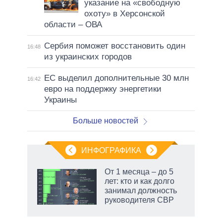
указание на «свободную
охоту» в Херсонской
области – ОВА
Сербия поможет восстановить один
16:48
из украинских городов
ЕС выделил дополнительные 30 млн
16:42
евро на поддержку энергетики
Украины
Больше новостей
ИНФОГРАФИКА
 как
От 1 месяца – до 5
чипы
лет: кто и как долго
ды и
занимал должность
т на
руководителя СВР