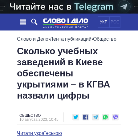
УКР
РОС
НОВОСТИ
Слово и Дело
›
Лента публикаций
›
Общество
Сколько учебных
ОБЕЩАНИЯ
ЛЕНТА
ПОЛИТИКА
заведений в Киеве
СОБЫТИЯ
ЭКОНОМИКА
ПОЛИТИКИ
обеспечены
СТАТЬИ
ОБЩЕСТВО
ИНФОГРАФИКА
МНЕНИЯ
МИР
ВСЕ ПОЛИТИКИ
укрытиями – в КГВА
ОБЗОРЫ
ПРЕЗИДЕНТ И ОФИС
назвали цифры
ВИДЕО
ДАЙДЖЕСТЫ
ВЕРХОВНАЯ РАДА
ПОДДЕРЖАТЬ
КАБИНЕТ МИНИСТРОВ
ГЛАВЫ ОБЛАДМИНИСТРАЦИЙ
ОБЩЕСТВО
СРАВНЕНИЕ ПОЛИТИКОВ
10 августа 2023, 10:45
МЭРЫ
Читати українською
ВСЕ ПЕРСОНЫ