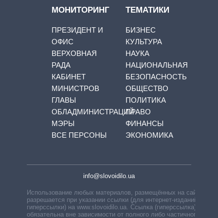
МОНИТОРИНГ
ТЕМАТИКИ
ПРЕЗИДЕНТ И
БИЗНЕС
ОФИС
КУЛЬТУРА
ВЕРХОВНАЯ
НАУКА
РАДА
НАЦИОНАЛЬНАЯ
КАБИНЕТ
БЕЗОПАСНОСТЬ
МИНИСТРОВ
ОБЩЕСТВО
ГЛАВЫ
ПОЛИТИКА
ОБЛАДМИНИСТРАЦИЙ
ПРАВО
МЭРЫ
ФИНАНСЫ
ВСЕ ПЕРСОНЫ
ЭКОНОМИКА
info@slovoidilo.ua
Использование любых материалов, размещённых на сайте,
разрешается при указании ссылки (для интернет-изданий —
гиперссылки) на www.slovoidilo.ua. Ссылка (гиперссылка)
обязательна вне зависимости от полного либо частичного