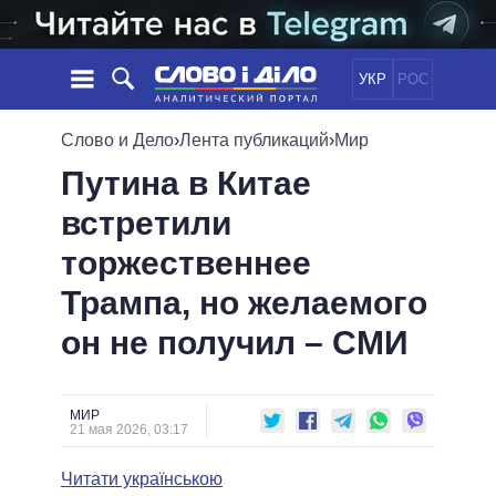
УКР
РОС
НОВОСТИ
Слово и Дело
›
Лента публикаций
›
Мир
Путина в Китае
ОБЕЩАНИЯ
ЛЕНТА
ПОЛИТИКА
встретили
СОБЫТИЯ
ЭКОНОМИКА
ПОЛИТИКИ
торжественнее
СТАТЬИ
ОБЩЕСТВО
ИНФОГРАФИКА
МНЕНИЯ
МИР
ВСЕ ПОЛИТИКИ
Трампа, но желаемого
ОБЗОРЫ
ПРЕЗИДЕНТ И ОФИС
он не получил – СМИ
ВИДЕО
ДАЙДЖЕСТЫ
ВЕРХОВНАЯ РАДА
ПОДДЕРЖАТЬ
КАБИНЕТ МИНИСТРОВ
ГЛАВЫ ОБЛАДМИНИСТРАЦИЙ
МИР
СРАВНЕНИЕ ПОЛИТИКОВ
21 мая 2026, 03:17
МЭРЫ
Читати українською
ВСЕ ПЕРСОНЫ