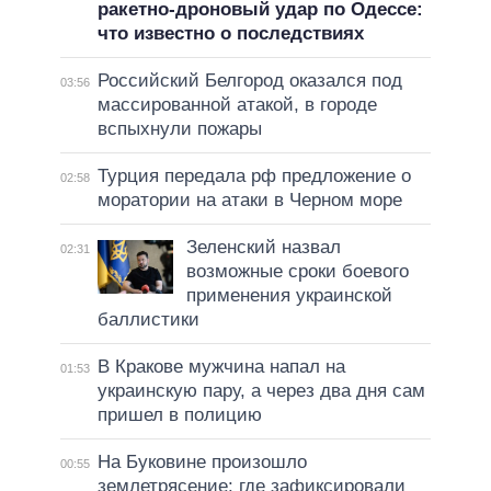
ракетно-дроновый удар по Одессе:
что известно о последствиях
Российский Белгород оказался под
03:56
массированной атакой, в городе
вспыхнули пожары
Турция передала рф предложение о
02:58
моратории на атаки в Черном море
Зеленский назвал
02:31
возможные сроки боевого
применения украинской
баллистики
В Кракове мужчина напал на
01:53
украинскую пару, а через два дня сам
пришел в полицию
На Буковине произошло
00:55
землетрясение: где зафиксировали