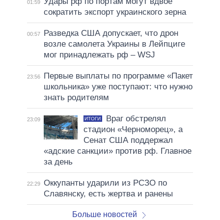
Удары рф по портам могут вдвое
01:59
сократить экспорт украинского зерна
Разведка США допускает, что дрон
00:57
возле самолета Украины в Лейпциге
мог принадлежать рф – WSJ
Первые выплаты по программе «Пакет
23:56
школьника» уже поступают: что нужно
знать родителям
Враг обстрелял
ИТОГИ
23:09
стадион «Черноморец», а
Сенат США поддержал
«адские санкции» против рф. Главное
за день
Оккупанты ударили из РСЗО по
22:29
Славянску, есть жертва и ранены
Больше новостей