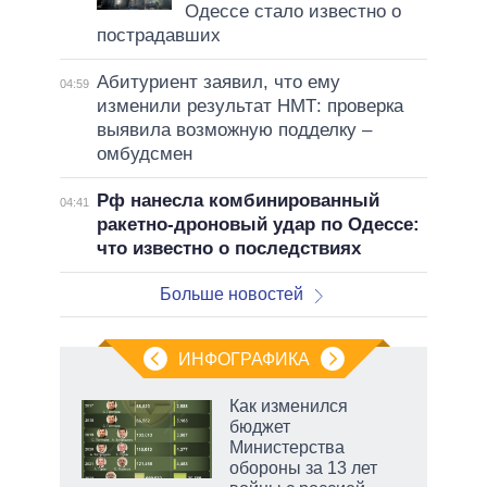
Одессе стало известно о
пострадавших
Абитуриент заявил, что ему
04:59
изменили результат НМТ: проверка
выявила возможную подделку –
омбудсмен
Рф нанесла комбинированный
04:41
ракетно-дроновый удар по Одессе:
что известно о последствиях
Больше новостей
ИНФОГРАФИКА
 как
Как изменился
чипы
бюджет
ды и
Министерства
т на
обороны за 13 лет