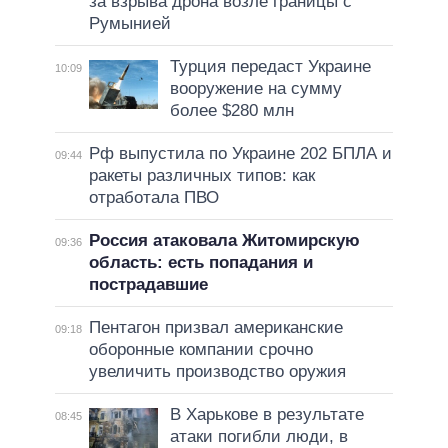
за взрыва дрона возле границы с
Румынией
Турция передаст Украине
10:09
вооружение на сумму
более $280 млн
Рф выпустила по Украине 202 БПЛА и
09:44
ракеты различных типов: как
отработала ПВО
Россия атаковала Житомирскую
09:36
область: есть попадания и
пострадавшие
Пентагон призвал американские
09:18
оборонные компании срочно
увеличить производство оружия
В Харькове в результате
08:45
атаки погибли люди, в