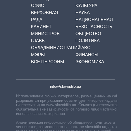
ОФИС
КУЛЬТУРА
ВЕРХОВНАЯ
НАУКА
РАДА
НАЦИОНАЛЬНАЯ
КАБИНЕТ
БЕЗОПАСНОСТЬ
МИНИСТРОВ
ОБЩЕСТВО
ГЛАВЫ
ПОЛИТИКА
ОБЛАДМИНИСТРАЦИЙ
ПРАВО
МЭРЫ
ФИНАНСЫ
ВСЕ ПЕРСОНЫ
ЭКОНОМИКА
info@slovoidilo.ua
Использование любых материалов, размещённых на сайте,
разрешается при указании ссылки (для интернет-изданий —
гиперссылки) на www.slovoidilo.ua. Ссылка (гиперссылка)
обязательна вне зависимости от полного либо частичного
использования материалов.
Аналитическая информация об обещаниях политиков и
чиновников, размещенных на портале slovoidilo.ua, а также