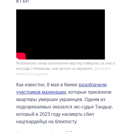
в ГБР.
Резонансна схема захоплення квартир померлих за участі
екссудді з Макарова: нові деталі та свідчення
Державне
бюро розслідувань
Как известно, 8 мая в Киеве
разоблачили
участников махинации
, которые присвоили
квартиры умерших украинцев. Одним из
подозреваемых оказался экс-судья Тандыр,
который в 2023 году насмерть сбил
нацгвардейца на блокпосту.