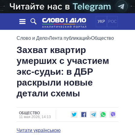
УКР
РОС
НОВОСТИ
Слово и Дело
›
Лента публикаций
›
Общество
Захват квартир
ОБЕЩАНИЯ
ЛЕНТА
ПОЛИТИКА
умерших с участием
СОБЫТИЯ
ЭКОНОМИКА
ПОЛИТИКИ
экс-судьи: в ДБР
СТАТЬИ
ОБЩЕСТВО
ИНФОГРАФИКА
МНЕНИЯ
МИР
ВСЕ ПОЛИТИКИ
раскрыли новые
ОБЗОРЫ
ПРЕЗИДЕНТ И ОФИС
детали схемы
ВИДЕО
ДАЙДЖЕСТЫ
ВЕРХОВНАЯ РАДА
ПОДДЕРЖАТЬ
КАБИНЕТ МИНИСТРОВ
ГЛАВЫ ОБЛАДМИНИСТРАЦИЙ
ОБЩЕСТВО
СРАВНЕНИЕ ПОЛИТИКОВ
11 мая 2026, 14:13
МЭРЫ
Читати українською
ВСЕ ПЕРСОНЫ