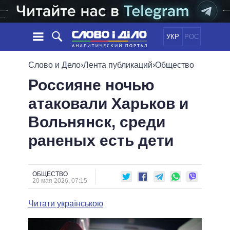
УКР
РОС
НОВОСТИ
Слово и Дело
›
Лента публикаций
›
Общество
Россияне ночью
ОБЕЩАНИЯ
ЛЕНТА
ПОЛИТИКА
атаковали Харьков и
СОБЫТИЯ
ЭКОНОМИКА
ПОЛИТИКИ
Вольнянск, среди
СТАТЬИ
ОБЩЕСТВО
ИНФОГРАФИКА
МНЕНИЯ
МИР
ВСЕ ПОЛИТИКИ
раненых есть дети
ОБЗОРЫ
ПРЕЗИДЕНТ И ОФИС
ВИДЕО
ДАЙДЖЕСТЫ
ВЕРХОВНАЯ РАДА
ОБЩЕСТВО
ПОДДЕРЖАТЬ
КАБИНЕТ МИНИСТРОВ
20 мая 2026, 07:15
ГЛАВЫ ОБЛАДМИНИСТРАЦИЙ
СРАВНЕНИЕ ПОЛИТИКОВ
Читати українською
МЭРЫ
ВСЕ ПЕРСОНЫ