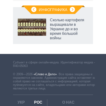
ИНФОГРАФИКА
Сколько картофеля
выращивали в
Украине до и во
время большой
войны
Субъект в сфере онлайн-медиа. Идентификатор медиа –
R40-05063
© 2009—2026
«Слово и Дело»
.
Все права защищены и
охраняются законом. Администрация сайта оставляет за
собой право не соглашаться с информацией, которая
публикуется на сайте, владельцами или авторами которой
являются третьи лица.
УКР
РОС
О НАС