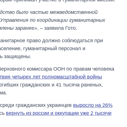
едство было частью межведомственной
 Управления по координации гуманитарных
млены заранее»
, – заявила Гото.
манитарное право должно соблюдаться при
аселение, гуманитарный персонал и
ть защищены.
Верховного комиссара ООН по правам человека
твия четырех лет полномасштабной войны
погибших гражданских и 41 тысяча раненых,
ма.
 среди гражданских украинцев
выросло на 26%
ось
вернуть из россии и оккупации уже 2 тысячи