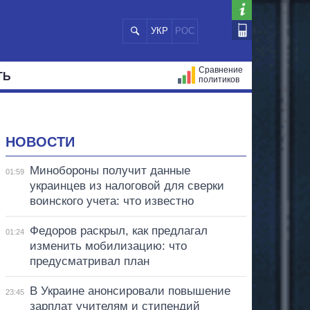
УКР
РОС
Сравнение
ТЬ
политиков
СТРАЦИЙ
МЭРЫ
ВСЕ ПЕРСОНЫ
НОВОСТИ
Минобороны получит данные
01:59
украинцев из налоговой для сверки
воинского учета: что известно
Федоров раскрыл, как предлагал
01:24
изменить мобилизацию: что
предусматривал план
В Украине анонсировали повышение
23:45
зарплат учителям и стипендий