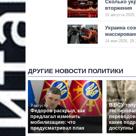
Сколько укр
вторжения
15 августа 2025,
Украина соз
массирован
14 мая 2026, 18:
ДРУГИЕ НОВОСТИ ПОЛИТИКИ
6 августа
В ВСУ зап
7 августа
Федоров раскрыл, как
тестирова
предлагал изменить
переводов
мобилизацию: что
какие под
предусматривал план
доступны