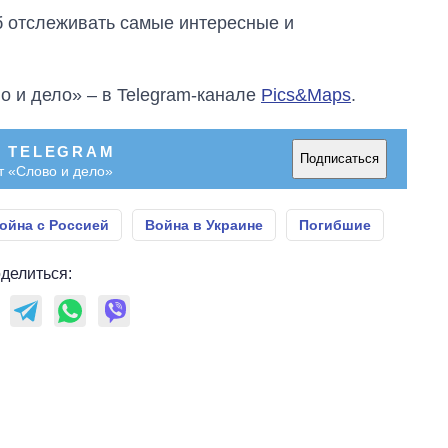
об отслеживать самые интересные и
о и дело» – в Telegram-канале
Pics&Maps
.
В TELEGRAM
Подписаться
т «Слово и дело»
ойна с Россией
Война в Украине
Погибшие
делиться: