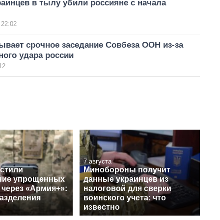
аинцев в тылу убили россияне с начала
 22:02
ывает срочное заседание Совбеза ООН из-за
ного удара россии
12
7 августа
устили
Минобороны получит
ние упрощенных
данные украинцев из
 через «Армия+»:
налоговой для сверки
разделения
воинского учета: что
известно