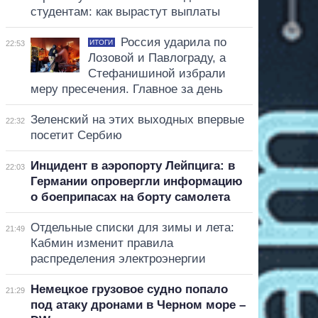
студентам: как вырастут выплаты
Россия ударила по
ИТОГИ
22:53
Лозовой и Павлограду, а
Стефанишиной избрали
меру пресечения. Главное за день
Зеленский на этих выходных впервые
22:32
посетит Сербию
Инцидент в аэропорту Лейпцига: в
22:03
Германии опровергли информацию
о боеприпасах на борту самолета
Отдельные списки для зимы и лета:
21:49
Кабмин изменит правила
распределения электроэнергии
Немецкое грузовое судно попало
21:29
под атаку дронами в Черном море –