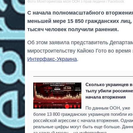
Фото Моніторингова місія ООН з прав людини / Facebook
С начала полномасштабного вторжени
меньшей мере 15 850 гражданских лиц,
тысяч человек получили ранения.
Об этом заявила представитель Департа
миростроительству Кайоко Гото во время
Интерфакс-Украина
.
Сколько украинцев в
тылу убили россияне
начала вторжения
По данным ООН, уже
более 13 800 гражданских украинцев погибли из
российской агрессии с начала вторжения. Одна
реальные цифры могут быть еще больше. Данн
за каждый месяц – на инфографике.