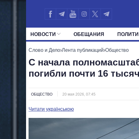
НОВОСТИ
ОБЕЩАНИЯ
ПОЛИТИ
ВСЕ ПОЛИТИКИ
ПРЕЗИДЕНТ И ОФ
Слово и Дело
›
Лента публикаций
›
Общество
С начала полномасшта
погибли почти 16 тыся
ОБЩЕСТВО
20 мая 2026, 07:45
Читати українською