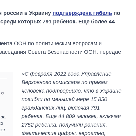
я россии в Украину
подтверждена гибель
по
 среди которых 791 ребенок. Еще более 44
мента ООН по политическим вопросам и
 заседания Совета Безопасности ООН, передает
«С февраля 2022 года Управление
Верховного комиссара по правам
человека подтвердило, что в Украине
 с
погибли по меньшей мере 15 850
Экономика ИИ-
гражданских лиц, включая 791
гигантов: сколько
стоят и
ребенка. Еще 44 809 человек, включая
-за
зарабатывают
ко
2752 ребенка, получили ранения.
OpenAI и Anthropic
ые
Фактические цифры, вероятно,