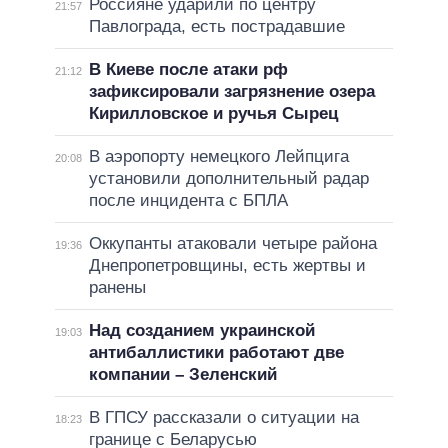
Россияне ударили по центру
21:57
Павлограда, есть пострадавшие
В Киеве после атаки рф
21:12
зафиксировали загрязнение озера
Кирилловское и ручья Сырец
В аэропорту немецкого Лейпцига
20:08
установили дополнительный радар
после инцидента с БПЛА
Оккупанты атаковали четыре района
19:36
Днепропетровщины, есть жертвы и
ранены
Над созданием украинской
19:03
антибаллистики работают две
компании – Зеленский
В ГПСУ рассказали о ситуации на
18:23
границе с Беларусью