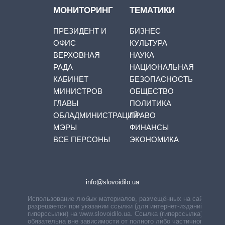
МОНИТОРИНГ
ТЕМАТИКИ
ПРЕЗИДЕНТ И
БИЗНЕС
ОФИС
КУЛЬТУРА
ВЕРХОВНАЯ
НАУКА
РАДА
НАЦИОНАЛЬНАЯ
КАБИНЕТ
БЕЗОПАСНОСТЬ
МИНИСТРОВ
ОБЩЕСТВО
ГЛАВЫ
ПОЛИТИКА
ОБЛАДМИНИСТРАЦИЙ
ПРАВО
МЭРЫ
ФИНАНСЫ
ВСЕ ПЕРСОНЫ
ЭКОНОМИКА
info@slovoidilo.ua
Использование любых материалов, размещённых на сайте,
разрешается при указании ссылки (для интернет-изданий —
гиперссылки) на www.slovoidilo.ua. Ссылка (гиперссылка)
обязательна вне зависимости от полного либо частичного