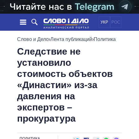
УКР
РОС
НОВОСТИ
Слово и Дело
›
Лента публикаций
›
Политика
Следствие не
ОБЕЩАНИЯ
ЛЕНТА
ПОЛИТИКА
установило
СОБЫТИЯ
ЭКОНОМИКА
ПОЛИТИКИ
стоимость объектов
СТАТЬИ
ОБЩЕСТВО
ИНФОГРАФИКА
МНЕНИЯ
МИР
ВСЕ ПОЛИТИКИ
«Династии» из-за
ОБЗОРЫ
ПРЕЗИДЕНТ И ОФИС
давления на
ВИДЕО
ДАЙДЖЕСТЫ
ВЕРХОВНАЯ РАДА
экспертов –
ПОДДЕРЖАТЬ
КАБИНЕТ МИНИСТРОВ
прокуратура
ГЛАВЫ ОБЛАДМИНИСТРАЦИЙ
СРАВНЕНИЕ ПОЛИТИКОВ
МЭРЫ
ВСЕ ПЕРСОНЫ
ПОЛИТИКА