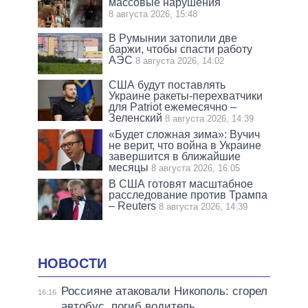
массовые нарушения
8 августа 2026, 15:48
В Румынии затопили две
баржи, чтобы спасти работу
АЭС
8 августа 2026, 14:02
США будут поставлять
Украине ракеты-перехватчики
для Patriot ежемесячно –
Зеленский
8 августа 2026, 14:39
«Будет сложная зима»: Вучич
не верит, что война в Украине
завершится в ближайшие
месяцы
8 августа 2026, 16:05
В США готовят масштабное
расследование против Трампа
– Reuters
8 августа 2026, 14:39
НОВОСТИ
Россияне атаковали Никополь: сгорел
16:16
автобус, погиб водитель