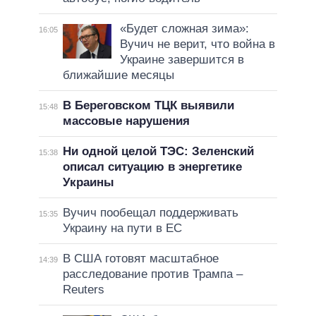
«Будет сложная зима»:
16:05
Вучич не верит, что война в
Украине завершится в
ближайшие месяцы
В Береговском ТЦК выявили
15:48
массовые нарушения
Ни одной целой ТЭС: Зеленский
15:38
описал ситуацию в энергетике
Украины
Вучич пообещал поддерживать
15:35
Украину на пути в ЕС
В США готовят масштабное
14:39
расследование против Трампа –
Reuters