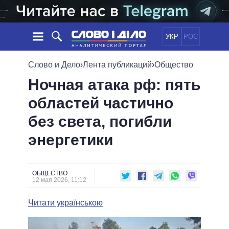
УКР
РОС
НОВОСТИ
Слово и Дело
›
Лента публикаций
›
Общество
Ночная атака рф: пять
ОБЕЩАНИЯ
ЛЕНТА
ПОЛИТИКА
областей частично
СОБЫТИЯ
ЭКОНОМИКА
ПОЛИТИКИ
без света, погибли
СТАТЬИ
ОБЩЕСТВО
ИНФОГРАФИКА
МНЕНИЯ
МИР
ВСЕ ПОЛИТИКИ
энергетики
ОБЗОРЫ
ПРЕЗИДЕНТ И ОФИС
ВИДЕО
ДАЙДЖЕСТЫ
ВЕРХОВНАЯ РАДА
ОБЩЕСТВО
ПОДДЕРЖАТЬ
КАБИНЕТ МИНИСТРОВ
12 мая 2026, 11:12
ГЛАВЫ ОБЛАДМИНИСТРАЦИЙ
СРАВНЕНИЕ ПОЛИТИКОВ
Читати українською
МЭРЫ
ВСЕ ПЕРСОНЫ