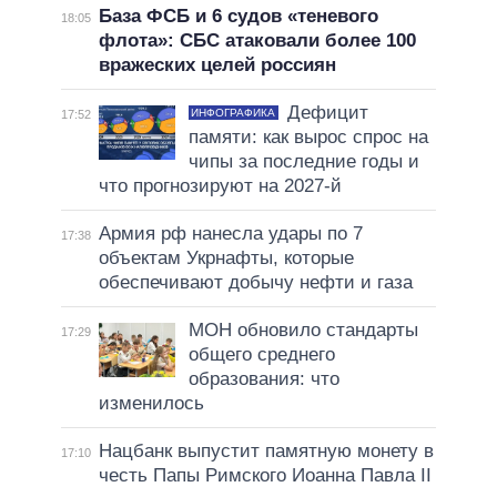
База ФСБ и 6 судов «теневого
18:05
флота»: СБС атаковали более 100
вражеских целей россиян
Дефицит
ИНФОГРАФИКА
17:52
памяти: как вырос спрос на
чипы за последние годы и
что прогнозируют на 2027-й
Армия рф нанесла удары по 7
17:38
объектам Укрнафты, которые
обеспечивают добычу нефти и газа
МОН обновило стандарты
17:29
общего среднего
образования: что
изменилось
Нацбанк выпустит памятную монету в
17:10
честь Папы Римского Иоанна Павла II