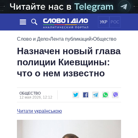
УКР
РОС
НОВОСТИ
Слово и Дело
›
Лента публикаций
›
Общество
Назначен новый глава
ОБЕЩАНИЯ
ЛЕНТА
ПОЛИТИКА
полиции Киевщины:
СОБЫТИЯ
ЭКОНОМИКА
ПОЛИТИКИ
что о нем известно
СТАТЬИ
ОБЩЕСТВО
ИНФОГРАФИКА
МНЕНИЯ
МИР
ВСЕ ПОЛИТИКИ
ОБЗОРЫ
ПРЕЗИДЕНТ И ОФИС
ВИДЕО
ОБЩЕСТВО
ДАЙДЖЕСТЫ
12 мая 2026, 12:12
ВЕРХОВНАЯ РАДА
ПОДДЕРЖАТЬ
КАБИНЕТ МИНИСТРОВ
Читати українською
ГЛАВЫ ОБЛАДМИНИСТРАЦИЙ
СРАВНЕНИЕ ПОЛИТИКОВ
МЭРЫ
ВСЕ ПЕРСОНЫ