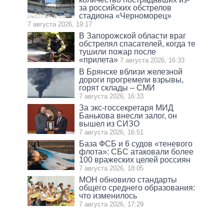
за российских обстрелов
стадиона «Черноморец»
7 августа 2026, 19:17
В Запорожской области враг
обстрелял спасателей, когда те
тушили пожар после
«прилета»
7 августа 2026, 16:33
В Брянске вблизи железной
дороги прогремели взрывы,
горят склады – СМИ
7 августа 2026, 16:33
За экс-госсекретаря МИД
Банькова внесли залог, он
вышел из СИЗО
7 августа 2026, 16:51
База ФСБ и 6 судов «теневого
флота»: СБС атаковали более
100 вражеских целей россиян
7 августа 2026, 18:05
МОН обновило стандарты
общего среднего образования:
что изменилось
7 августа 2026, 17:29