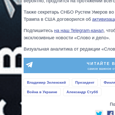
вероятно, продлится на протяжении всего
Также секретарь СНБО Рустем Умеров во
Трампа в США договорился об
активизац
Подпишитесь
на наш Telegram-канал
, чт
эксклюзивные новости «Слово и дело».
Визуальная аналитика от редакции «Слов
ЧИТАЙТЕ 
самое важное о
Владимир Зеленский
Президент
Финл
Война в Украине
Александр Стубб
По