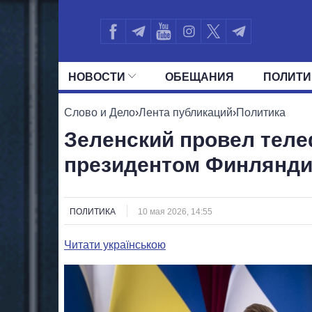
НОВОСТИ
ОБЕЩАНИЯ
ПОЛИТИ
ВСЕ ПОЛИТИКИ
ПРЕЗИДЕНТ И ОФ
Слово и Дело
›
Лента публикаций
›
Политика
Зеленский провел теле
президентом Финляндии
ПОЛИТИКА
10 мая 2026, 14:55
Читати українською