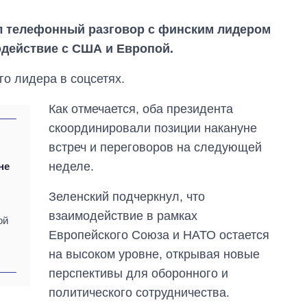
 телефонный разговор с финским лидером
действие с США и Европой.
го лидера в соцсетях.
Как отмечается, оба президента
скоординировали позиции накануне
встреч и переговоров на следующей
неделе.
не
Зеленский подчеркнул, что
взаимодействие в рамках
ой
Европейского Союза и НАТО остается
От 1 месяца – до 5
на высоком уровне, открывая новые
лет: кто и как долго
перспективы для оборонного и
занимал
должность
политического сотрудничества.
руководителя СВР