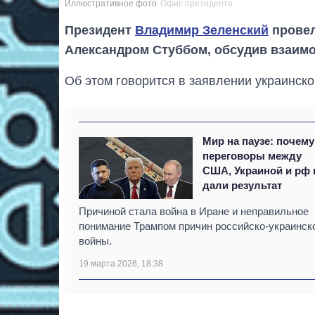
Иллюстративное фото
Офис президента
Президент
Владимир Зеленский
провел
Александром Стуббом, обсудив взаимо
Об этом говорится в заявлении украинско
Мир на паузе: почему
переговоры между
США, Украиной и рф 
дали результат
Причиной стала война в Иране и неправильное
понимание Трампом причин российско-украинск
войны.
19 марта 2026, 18:38