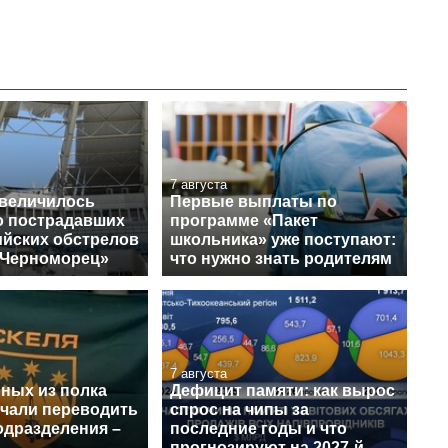
7 августа
увеличилось
Первые выплаты по
о пострадавших
программе «Пакет
ийских обстрелов
школьника» уже поступают:
«Черноморец»
что нужно знать родителям
7 августа
нных из полка
Дефицит памяти: как вырос
ачали переводить
спрос на чипы за
одразделения –
последние годы и что
прогнозируют на 2027-й