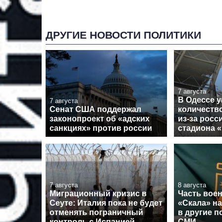
ДРУГИЕ НОВОСТИ ПОЛИТИКИ
7 августа
В Одессе 
7 августа
Сенат США поддержал
количеств
законопроект об «адских
из-за росс
санкциях» против россии
стадиона 
7 августа
8 августа
Миграционный кризис в
Часть вое
Сеуте: Италия пока не будет
«Скала» н
отменять пограничный
в другие п
контроль с Испанией
СМИ