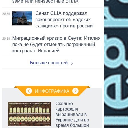
заметили неизвестные БПЛА
Сенат США поддержал
20:55
законопроект об «адских
санкциях» против россии
Миграционный кризис в Сеуте: Италия
20:19
пока не будет отменять пограничный
контроль с Испанией
Больше новостей
ИНФОГРАФИКА
Сколько
картофеля
выращивали в
Украине до и во
время большой