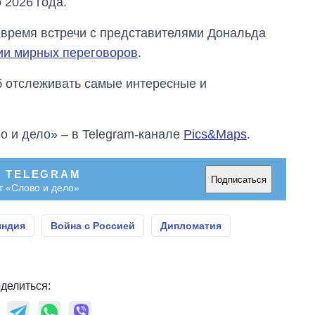
 2026 года.
 время встречи с представителями Дональда
ии мирных переговоров
.
об отслеживать самые интересные и
о и дело» – в Telegram-канале
Pics&Maps
.
В TELEGRAM
Подписаться
т «Слово и дело»
яндия
Война с Россией
Дипломатия
делиться: