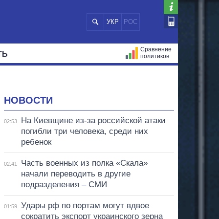
УКР
РОС
Сравнение
ТЬ
политиков
СТРАЦИЙ
МЭРЫ
ВСЕ ПЕРСОНЫ
НОВОСТИ
На Киевщине из-за российской атаки
02:53
погибли три человека, среди них
ребенок
Часть военных из полка «Скала»
02:41
начали переводить в другие
подразделения – СМИ
Удары рф по портам могут вдвое
01:59
сократить экспорт украинского зерна