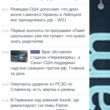
Разведка США допускает, что дрон
00:57
возле самолета Украины в Лейпциге
мог принадлежать рф – WSJ
Первые выплаты по программе «Пакет
23:56
школьника» уже поступают: что нужно
знать родителям
Враг обстрелял
ИТОГИ
23:09
стадион «Черноморец», а
Сенат США поддержал
«адские санкции» против рф. Главное
за день
Оккупанты ударили из РСЗО по
22:29
Славянску, есть жертва и ранены
В Германии над военной базой, где
21:45
ремонтируют системы Patriot,