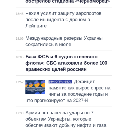
обстрелов стадиона «Черноморец»
Чехия усилит защиту аэропортов
18:45
после инцидента с дроном в
Лейпциге
Международные резервы Украины
18:09
сократились в июле
База ФСБ и 6 судов «теневого
18:05
флота»: СБС атаковали более 100
вражеских целей россиян
Дефицит
ИНФОГРАФИКА
17:52
памяти: как вырос спрос на
чипы за последние годы и
что прогнозируют на 2027-й
Армия рф нанесла удары по 7
17:38
объектам Укрнафты, которые
обеспечивают добычу нефти и газа