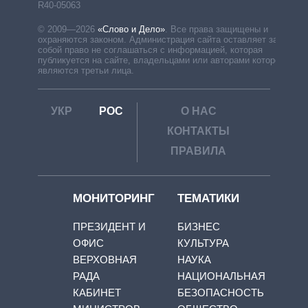
R40-05063
© 2009—2026
«Слово и Дело»
.
Все права защищены и
охраняются законом. Администрация сайта оставляет за
собой право не соглашаться с информацией, которая
публикуется на сайте, владельцами или авторами которой
являются третьи лица.
УКР
РОС
О НАС
КОНТАКТЫ
ПРАВИЛА
МОНИТОРИНГ
ТЕМАТИКИ
ПРЕЗИДЕНТ И
БИЗНЕС
ОФИС
КУЛЬТУРА
ВЕРХОВНАЯ
НАУКА
РАДА
НАЦИОНАЛЬНАЯ
КАБИНЕТ
БЕЗОПАСНОСТЬ