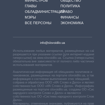
МИНИСТРОВ
ОБЩЕСТВО
ГЛАВЫ
ПОЛИТИКА
ОБЛАДМИНИСТРАЦИЙ
ПРАВО
МЭРЫ
ФИНАНСЫ
ВСЕ ПЕРСОНЫ
ЭКОНОМИКА
info@slovoidilo.ua
Использование любых материалов, размещённых на сайте,
разрешается при указании ссылки (для интернет-изданий —
гиперссылки) на www.slovoidilo.ua. Ссылка (гиперссылка)
обязательна вне зависимости от полного либо частичного
использования материалов.
Аналитическая информация об обещаниях политиков и
чиновников, размещенных на портале slovoidilo.ua, а также
информация о состоянии выполнения этих обещаний,
собрана и обработана ООО «ИА Слово и Дело» и является
собственностью ООО «ИА Слово и Дело». Инфографики,
размещенные на портале slovoidilo.ua, созданы ОО «Система
народного контроля Слово и Дело» и являются
собственностью ОО «Система народного контроля Слово и
Дело».
Материалы, отмеченные значками, публикуются на правах