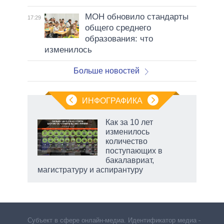
МОН обновило стандарты
17:29
общего среднего
образования: что
изменилось
Больше новостей
ИНФОГРАФИКА
 как
Как за 10 лет
чипы
изменилось
ды и
количество
т на
поступающих в
бакалавриат,
магистратуру и аспирантуру
рф
Субъект в сфере онлайн-медиа. Идентификатор медиа –