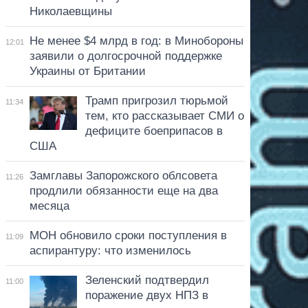
Николаевщины
Не менее $4 млрд в год: в Минобороны
12:01
заявили о долгосрочной поддержке
Украины от Британии
Трамп пригрозил тюрьмой
11:34
тем, кто рассказывает СМИ о
дефиците боеприпасов в
США
Замглавы Запорожского облсовета
11:26
продлили обязанности еще на два
месяца
МОН обновило сроки поступления в
11:09
аспирантуру: что изменилось
Зеленский подтвердил
11:00
поражение двух НПЗ в