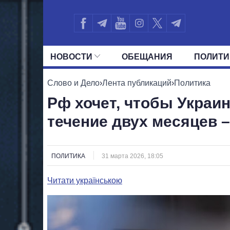
НОВОСТИ
ОБЕЩАНИЯ
ПОЛИТИ
ВСЕ ПОЛИТИКИ
ПРЕЗИДЕНТ И ОФ
Слово и Дело
›
Лента публикаций
›
Политика
Рф хочет, чтобы Украи
течение двух месяцев 
ПОЛИТИКА
31 марта 2026, 18:05
Читати українською