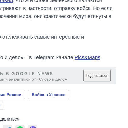
аявил
, что эти слова Зеленского являются
тривают, в частности, отправку войск. Но если
ючения мира, они фактически будут втянуты в
об отслеживать самые интересные и
о и дело» – в Telegram-канале
Pics&Maps
.
Ь В GOOGLE NEWS
Подписаться
ми и аналитикой от «Слово и дело»
ие России
Война в Украине
е
делиться: