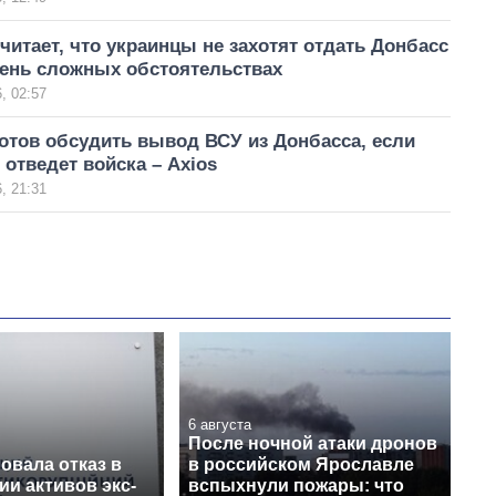
читает, что украинцы не захотят отдать Донбасс
чень сложных обстоятельствах
, 02:57
отов обсудить вывод ВСУ из Донбасса, если
 отведет войска – Axios
, 21:31
6 августа
После ночной атаки дронов
овала отказ в
в российском Ярославле
и активов экс-
вспыхнули пожары: что