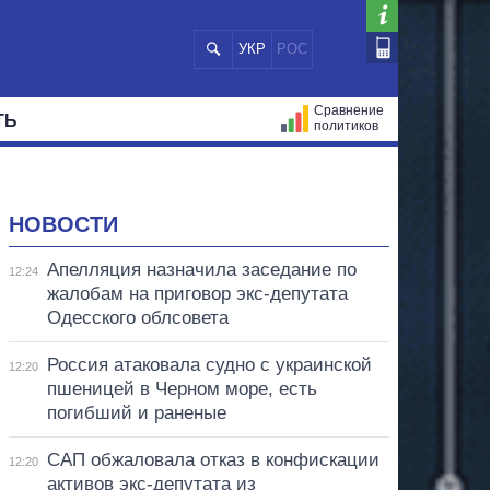
УКР
РОС
Сравнение
ТЬ
политиков
СТРАЦИЙ
МЭРЫ
ВСЕ ПЕРСОНЫ
НОВОСТИ
Апелляция назначила заседание по
12:24
жалобам на приговор экс-депутата
Одесского облсовета
Россия атаковала судно с украинской
12:20
пшеницей в Черном море, есть
погибший и раненые
САП обжаловала отказ в конфискации
12:20
активов экс-депутата из