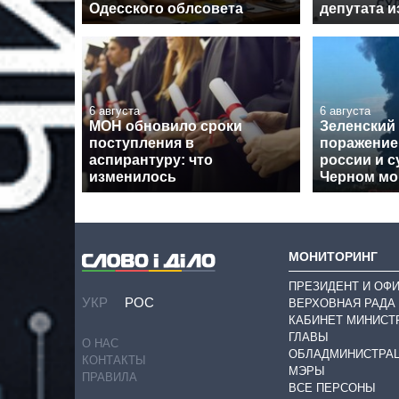
Одесского облсовета
депутата 
6 августа
6 августа
МОН обновило сроки
Зеленский
поступления в
поражение
аспирантуру: что
россии и с
изменилось
Черном мо
МОНИТОРИНГ
ПРЕЗИДЕНТ И ОФ
УКР
РОС
ВЕРХОВНАЯ РАДА
КАБИНЕТ МИНИСТ
ГЛАВЫ
О НАС
ОБЛАДМИНИСТРА
КОНТАКТЫ
МЭРЫ
ПРАВИЛА
ВСЕ ПЕРСОНЫ