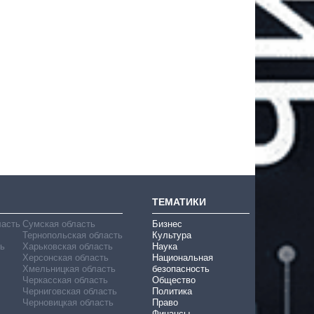
ТЕМАТИКИ
ласть
Сумская область
Бизнес
Тернопольская область
Культура
ь
Харьковская область
Наука
Херсонская область
Национальная
Хмельницкая область
безопасность
Черкасская область
Общество
Черниговская область
Политика
Черновицкая область
Право
Финансы