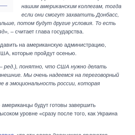
самолетов и
нашим американским коллегам, тогда
танков продала
если они смогут захватить Донбасс,
Украина за годы
независимости
альше, потом будут другие условия. То есть
яд»,
– считает глава государства.
 давить на американскую администрацию,
США, которые пройдут осенью.
 ред.), понятно, что США нужно делать
внешние. Мы очень надеемся на переговорный
 не в эмоциональность россии, которая
то американцы будут готовы завершить
ысоком уровне «сразу после того, как Украина
.