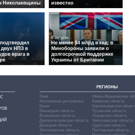
из Николаевщины
известно
6 августа
 подтвердил
Не менее $4 млрд в год: в
 двух НПЗ в
Минобороны заявили о
удов врага в
долгосрочной поддержке
ре
Украины от Британии
РЕГИОНЫ
Киев
Ивано-Франковская об
ИС
Автономная республика
Киевская область
Крым
Кировоградская област
РОВ
Винницкая область
Луганская область
Волынская область
Львовская область
ЦИЙ
Днепропетровская область
Николаевская область
Донецкая область
Одесская область
Житомирская область
Полтавская область
Закарпатская область
Ровенская область