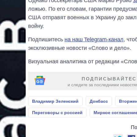
Однако госсекретарь США Марко Рубио
з
ложью. По его словам, гарантии предусма
США отправят военных в Украину до закл
войну.
Подпишитесь
на наш Telegram-канал
, чт
эксклюзивные новости «Слово и дело».
Визуальная аналитика от редакции «Слов
ПОДПИСЫВАЙТЕС
и следите за последними новостя
Владимир Зеленский
Донбасс
Вторжен
Переговоры с россией
Мирное соглашени
По