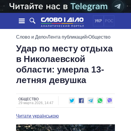
УКР
РОС
НОВОСТИ
Слово и Дело
›
Лента публикаций
›
Общество
Удар по месту отдыха
ОБЕЩАНИЯ
ЛЕНТА
ПОЛИТИКА
в Николаевской
СОБЫТИЯ
ЭКОНОМИКА
ПОЛИТИКИ
области: умерла 13-
СТАТЬИ
ОБЩЕСТВО
ИНФОГРАФИКА
МНЕНИЯ
МИР
ВСЕ ПОЛИТИКИ
летняя девушка
ОБЗОРЫ
ПРЕЗИДЕНТ И ОФИС
ВИДЕО
ДАЙДЖЕСТЫ
ВЕРХОВНАЯ РАДА
ОБЩЕСТВО
ПОДДЕРЖАТЬ
КАБИНЕТ МИНИСТРОВ
29 марта 2026, 14:47
ГЛАВЫ ОБЛАДМИНИСТРАЦИЙ
СРАВНЕНИЕ ПОЛИТИКОВ
Читати українською
МЭРЫ
ВСЕ ПЕРСОНЫ