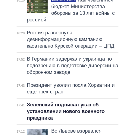
18:20
бюджет Министерства
обороны за 13 лет войны с
россией
Россия развернула
18:20
дезинформационную кампанию
касательно Курской операции – ЦПД
В Германии задержали украинца по
17:52
подозрению в подготовке диверсии на
оборонном заводе
Президент уволил посла Хорватии и
17:43
еще трех стран
Зеленский подписал указ об
17:41
установлении нового военного
праздника
Во Львове взорвался
17:12