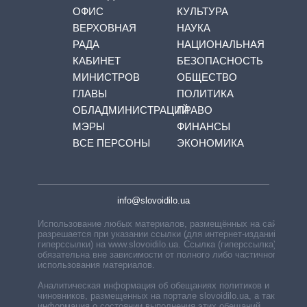
ОФИС
КУЛЬТУРА
ВЕРХОВНАЯ
НАУКА
РАДА
НАЦИОНАЛЬНАЯ
КАБИНЕТ
БЕЗОПАСНОСТЬ
МИНИСТРОВ
ОБЩЕСТВО
ГЛАВЫ
ПОЛИТИКА
ОБЛАДМИНИСТРАЦИЙ
ПРАВО
МЭРЫ
ФИНАНСЫ
ВСЕ ПЕРСОНЫ
ЭКОНОМИКА
info@slovoidilo.ua
Использование любых материалов, размещённых на сайте,
разрешается при указании ссылки (для интернет-изданий —
гиперссылки) на www.slovoidilo.ua. Ссылка (гиперссылка)
обязательна вне зависимости от полного либо частичного
использования материалов.
Аналитическая информация об обещаниях политиков и
чиновников, размещенных на портале slovoidilo.ua, а также
информация о состоянии выполнения этих обещаний,