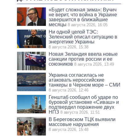
«Будет сложная зима»: Вучич
не верит, что война в Украине
завершится в ближайшие
месяцы
8 августа 2026, 16:05
Ни одной целой ТЭС:
Зеленский описал ситуацию в
энергетике Украины
8 августа 2026, 15:38
Новая Зеландия ввела новые
санкции против россии и ее
союзников
8 августа 2026, 13:49
Украина согласилась не
атаковать нероссийские
танкеры в Черном море – СМИ
8 августа 2026, 12:46
Генштаб сообщил об ударе по
буровой установке «Сиваш» и
подтвердил поражение двух
НПЗ
8 августа 2026, 11:51
В Береговском ТЦК выявили
массовые нарушения
8 августа 2026, 15:48