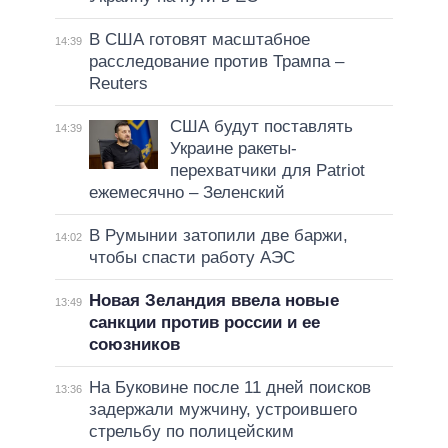
В США готовят масштабное
14:39
расследование против Трампа –
Reuters
США будут поставлять
14:39
Украине ракеты-
перехватчики для Patriot
ежемесячно – Зеленский
В Румынии затопили две баржи,
14:02
чтобы спасти работу АЭС
Новая Зеландия ввела новые
13:49
санкции против россии и ее
союзников
На Буковине после 11 дней поисков
13:36
задержали мужчину, устроившего
стрельбу по полицейским