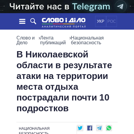
УКР
РОС
НОВОСТИ
Слово и
›
Лента
›
Национальная
Дело
публикаций
безопасность
ОБЕЩАНИЯ
ЛЕНТА
ПОЛИТИКА
В Николаевской
СОБЫТИЯ
ЭКОНОМИКА
области в результате
ПОЛИТИКИ
СТАТЬИ
ОБЩЕСТВО
атаки на территории
ИНФОГРАФИКА
МНЕНИЯ
МИР
ВСЕ ПОЛИТИКИ
места отдыха
ОБЗОРЫ
ПРЕЗИДЕНТ И ОФИС
ВИДЕО
пострадали почти 10
ДАЙДЖЕСТЫ
ВЕРХОВНАЯ РАДА
ПОДДЕРЖАТЬ
КАБИНЕТ МИНИСТРОВ
подростков
ГЛАВЫ ОБЛАДМИНИСТРАЦИЙ
СРАВНЕНИЕ ПОЛИТИКОВ
МЭРЫ
НАЦИОНАЛЬНАЯ
ВСЕ ПЕРСОНЫ
БЕЗОПАСНОСТЬ