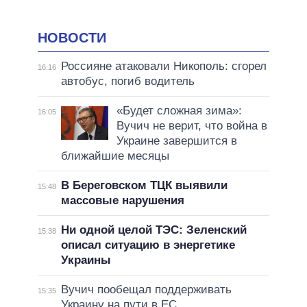
НОВОСТИ
Россияне атаковали Никополь: сгорел
16:16
автобус, погиб водитель
«Будет сложная зима»:
16:05
Вучич не верит, что война в
Украине завершится в
ближайшие месяцы
В Береговском ТЦК выявили
15:48
массовые нарушения
Ни одной целой ТЭС: Зеленский
15:38
описал ситуацию в энергетике
Украины
Вучич пообещал поддерживать
15:35
Украину на пути в ЕС