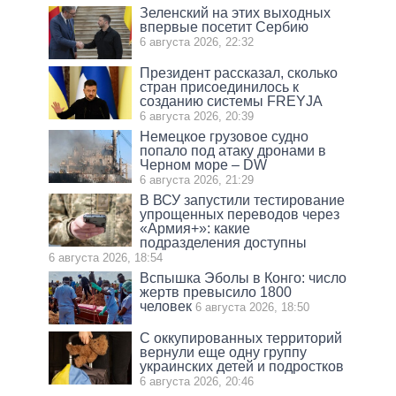
Зеленский на этих выходных
впервые посетит Сербию
6 августа 2026, 22:32
Президент рассказал, сколько
стран присоединилось к
созданию системы FREYJA
6 августа 2026, 20:39
Немецкое грузовое судно
попало под атаку дронами в
Черном море – DW
6 августа 2026, 21:29
В ВСУ запустили тестирование
упрощенных переводов через
«Армия+»: какие
подразделения доступны
6 августа 2026, 18:54
Вспышка Эболы в Конго: число
жертв превысило 1800
человек
6 августа 2026, 18:50
С оккупированных территорий
вернули еще одну группу
украинских детей и подростков
6 августа 2026, 20:46