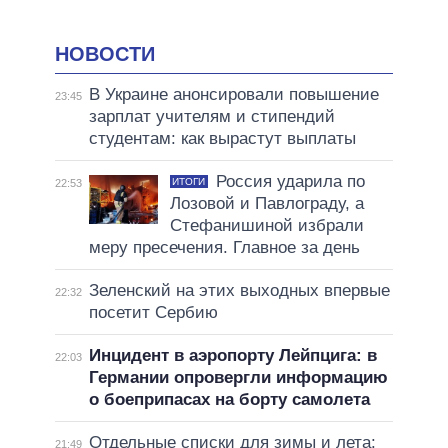
НОВОСТИ
В Украине анонсировали повышение
23:45
зарплат учителям и стипендий
студентам: как вырастут выплаты
Россия ударила по
ИТОГИ
22:53
Лозовой и Павлограду, а
Стефанишиной избрали
меру пресечения. Главное за день
Зеленский на этих выходных впервые
22:32
посетит Сербию
Инцидент в аэропорту Лейпцига: в
22:03
Германии опровергли информацию
о боеприпасах на борту самолета
Отдельные списки для зимы и лета:
21:49