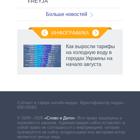
FREYJA
Больше новостей
ИНФОГРАФИКА
Как выросли тарифы
на холодную воду в
городах Украины на
начало августа
рф
Субъект в сфере онлайн-медиа. Идентификатор медиа –
R40-05063
© 2009—2026
«Слово и Дело»
.
Все права защищены и
охраняются законом. Администрация сайта оставляет за
собой право не соглашаться с информацией, которая
публикуется на сайте, владельцами или авторами которой
являются третьи лица.