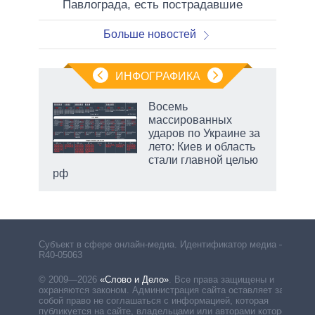
Павлограда, есть пострадавшие
Больше новостей
ИНФОГРАФИКА
Восемь
массированных
ударов по Украине за
ет
лето: Киев и область
стали главной целью
рф
Субъект в сфере онлайн-медиа. Идентификатор медиа –
R40-05063
© 2009—2026
«Слово и Дело»
.
Все права защищены и
охраняются законом. Администрация сайта оставляет за
собой право не соглашаться с информацией, которая
публикуется на сайте, владельцами или авторами которой