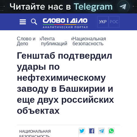
УКР
РОС
НОВОСТИ
Слово и
›
Лента
›
Национальная
Дело
публикаций
безопасность
ОБЕЩАНИЯ
ЛЕНТА
ПОЛИТИКА
Генштаб подтвердил
СОБЫТИЯ
ЭКОНОМИКА
удары по
ПОЛИТИКИ
СТАТЬИ
ОБЩЕСТВО
нефтехимическому
ИНФОГРАФИКА
МНЕНИЯ
МИР
ВСЕ ПОЛИТИКИ
заводу в Башкирии и
ОБЗОРЫ
ПРЕЗИДЕНТ И ОФИС
ВИДЕО
еще двух российских
ДАЙДЖЕСТЫ
ВЕРХОВНАЯ РАДА
ПОДДЕРЖАТЬ
КАБИНЕТ МИНИСТРОВ
объектах
ГЛАВЫ ОБЛАДМИНИСТРАЦИЙ
СРАВНЕНИЕ ПОЛИТИКОВ
МЭРЫ
НАЦИОНАЛЬНАЯ
ВСЕ ПЕРСОНЫ
БЕЗОПАСНОСТЬ