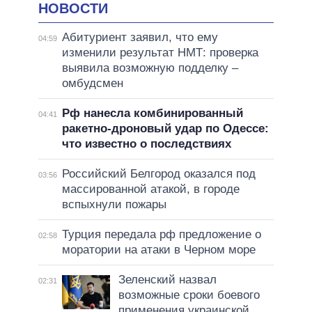
НОВОСТИ
Абитуриент заявил, что ему
04:59
изменили результат НМТ: проверка
выявила возможную подделку –
омбудсмен
Рф нанесла комбинированный
04:41
ракетно-дроновый удар по Одессе:
что известно о последствиях
Российский Белгород оказался под
03:56
массированной атакой, в городе
вспыхнули пожары
Турция передала рф предложение о
02:58
моратории на атаки в Черном море
Зеленский назвал
02:31
возможные сроки боевого
применения украинской