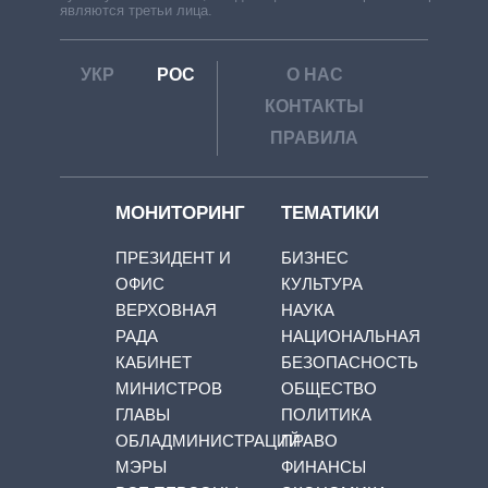
являются третьи лица.
УКР
РОС
О НАС
КОНТАКТЫ
ПРАВИЛА
МОНИТОРИНГ
ТЕМАТИКИ
ПРЕЗИДЕНТ И
БИЗНЕС
ОФИС
КУЛЬТУРА
ВЕРХОВНАЯ
НАУКА
РАДА
НАЦИОНАЛЬНАЯ
КАБИНЕТ
БЕЗОПАСНОСТЬ
МИНИСТРОВ
ОБЩЕСТВО
ГЛАВЫ
ПОЛИТИКА
ОБЛАДМИНИСТРАЦИЙ
ПРАВО
МЭРЫ
ФИНАНСЫ