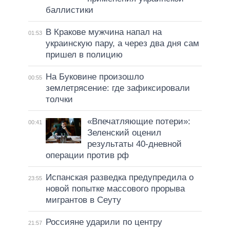
баллистики
В Кракове мужчина напал на
01:53
украинскую пару, а через два дня сам
пришел в полицию
На Буковине произошло
00:55
землетрясение: где зафиксировали
толчки
«Впечатляющие потери»:
00:41
Зеленский оценил
результаты 40-дневной
операции против рф
Испанская разведка предупредила о
23:55
новой попытке массового прорыва
мигрантов в Сеуту
Россияне ударили по центру
21:57