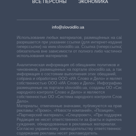
ВСЕ ПЕРСОНЫ
ЭКОНОМИКА
info@slovoidilo.ua
Использование любых материалов, размещённых на сайте,
разрешается при указании ссылки (для интернет-изданий —
гиперссылки) на www.slovoidilo.ua. Ссылка (гиперссылка)
обязательна вне зависимости от полного либо частичного
использования материалов.
Аналитическая информация об обещаниях политиков и
чиновников, размещенных на портале slovoidilo.ua, а также
информация о состоянии выполнения этих обещаний,
собрана и обработана ООО «ИА Слово и Дело» и является
собственностью ООО «ИА Слово и Дело». Инфографики,
размещенные на портале slovoidilo.ua, созданы ОО «Система
народного контроля Слово и Дело» и являются
собственностью ОО «Система народного контроля Слово и
Дело».
Материалы, отмеченные значками, публикуются на правах
рекламы: «Промо», «Новости компаний», «Позиция»,
«Партнерский материал», «Спецпроект», «При поддержке».
Редакция не несет ответственности за факты и оценочные
суждения, обнародованные в рекламных материалах.
Согласно украинскому законодательству ответственность за
содержание рекламы несет рекламодатель.