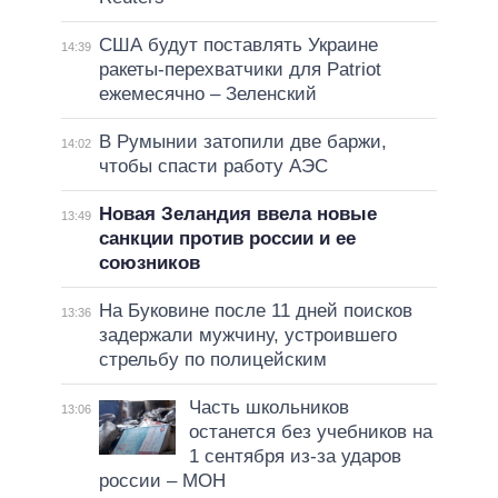
США будут поставлять Украине
14:39
ракеты-перехватчики для Patriot
ежемесячно – Зеленский
В Румынии затопили две баржи,
14:02
чтобы спасти работу АЭС
Новая Зеландия ввела новые
13:49
санкции против россии и ее
союзников
На Буковине после 11 дней поисков
13:36
задержали мужчину, устроившего
стрельбу по полицейским
Часть школьников
13:06
останется без учебников на
1 сентября из-за ударов
россии – МОН