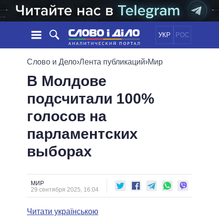
УКР
РОС
НОВОСТИ
Слово и Дело
›
Лента публикаций
›
Мир
В Молдове
ОБЕЩАНИЯ
ЛЕНТА
ПОЛИТИКА
подсчитали 100%
СОБЫТИЯ
ЭКОНОМИКА
ПОЛИТИКИ
голосов на
СТАТЬИ
ОБЩЕСТВО
ИНФОГРАФИКА
МНЕНИЯ
МИР
ВСЕ ПОЛИТИКИ
парламентских
ОБЗОРЫ
ПРЕЗИДЕНТ И ОФИС
выборах
ВИДЕО
ДАЙДЖЕСТЫ
ВЕРХОВНАЯ РАДА
ПОДДЕРЖАТЬ
КАБИНЕТ МИНИСТРОВ
ГЛАВЫ ОБЛАДМИНИСТРАЦИЙ
МИР
СРАВНЕНИЕ ПОЛИТИКОВ
29 сентября 2025, 16:04
МЭРЫ
Читати українською
ВСЕ ПЕРСОНЫ