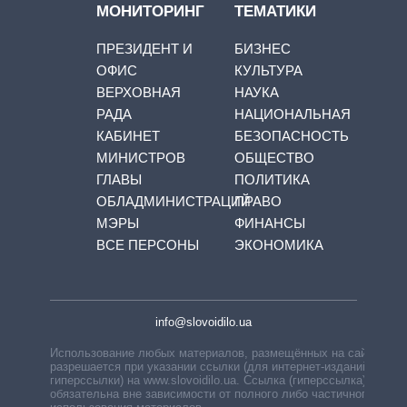
МОНИТОРИНГ
ТЕМАТИКИ
ПРЕЗИДЕНТ И
БИЗНЕС
ОФИС
КУЛЬТУРА
ВЕРХОВНАЯ
НАУКА
РАДА
НАЦИОНАЛЬНАЯ
КАБИНЕТ
БЕЗОПАСНОСТЬ
МИНИСТРОВ
ОБЩЕСТВО
ГЛАВЫ
ПОЛИТИКА
ОБЛАДМИНИСТРАЦИЙ
ПРАВО
МЭРЫ
ФИНАНСЫ
ВСЕ ПЕРСОНЫ
ЭКОНОМИКА
info@slovoidilo.ua
Использование любых материалов, размещённых на сайте,
разрешается при указании ссылки (для интернет-изданий —
гиперссылки) на www.slovoidilo.ua. Ссылка (гиперссылка)
обязательна вне зависимости от полного либо частичного