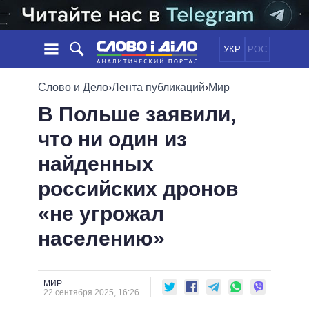
УКР
РОС
НОВОСТИ
Слово и Дело
›
Лента публикаций
›
Мир
В Польше заявили,
ОБЕЩАНИЯ
ЛЕНТА
ПОЛИТИКА
что ни один из
СОБЫТИЯ
ЭКОНОМИКА
ПОЛИТИКИ
найденных
СТАТЬИ
ОБЩЕСТВО
ИНФОГРАФИКА
МНЕНИЯ
МИР
ВСЕ ПОЛИТИКИ
российских дронов
ОБЗОРЫ
ПРЕЗИДЕНТ И ОФИС
«не угрожал
ВИДЕО
ДАЙДЖЕСТЫ
ВЕРХОВНАЯ РАДА
населению»
ПОДДЕРЖАТЬ
КАБИНЕТ МИНИСТРОВ
ГЛАВЫ ОБЛАДМИНИСТРАЦИЙ
СРАВНЕНИЕ ПОЛИТИКОВ
МЭРЫ
МИР
22 сентября 2025, 16:26
ВСЕ ПЕРСОНЫ