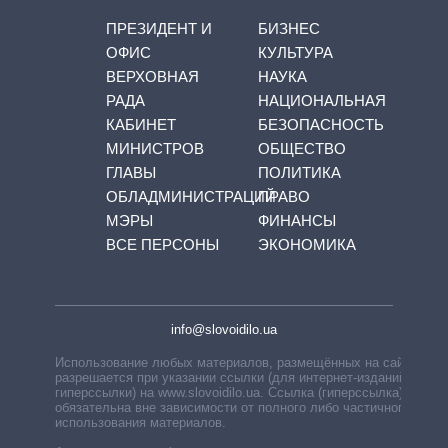
ПРЕЗИДЕНТ И
БИЗНЕС
ОФИС
КУЛЬТУРА
ВЕРХОВНАЯ
НАУКА
РАДА
НАЦИОНАЛЬНАЯ
КАБИНЕТ
БЕЗОПАСНОСТЬ
МИНИСТРОВ
ОБЩЕСТВО
ГЛАВЫ
ПОЛИТИКА
ОБЛАДМИНИСТРАЦИЙ
ПРАВО
МЭРЫ
ФИНАНСЫ
ВСЕ ПЕРСОНЫ
ЭКОНОМИКА
info@slovoidilo.ua
Использование любых материалов, размещённых на сайте,
разрешается при указании ссылки (для интернет-изданий —
гиперссылки) на www.slovoidilo.ua. Ссылка (гиперссылка)
обязательна вне зависимости от полного либо частичного
использования материалов.