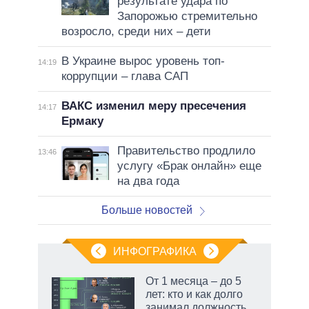
результате удара по
Запорожью стремительно
возросло, среди них – дети
В Украине вырос уровень топ-
14:19
коррупции – глава САП
ВАКС изменил меру пресечения
14:17
Ермаку
Правительство продлило
13:46
услугу «Брак онлайн» еще
на два года
Больше новостей
ИНФОГРАФИКА
 как
От 1 месяца – до 5
чипы
лет: кто и как долго
ды и
занимал должность