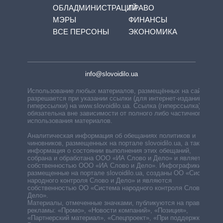
ОБЛАДМИНИСТРАЦИЙ
ПРАВО
МЭРЫ
ФИНАНСЫ
ВСЕ ПЕРСОНЫ
ЭКОНОМИКА
info@slovoidilo.ua
Использование любых материалов, размещённых на сайте,
разрешается при указании ссылки (для интернет-изданий —
гиперссылки) на www.slovoidilo.ua. Ссылка (гиперссылка)
обязательна вне зависимости от полного либо частичного
использования материалов.
Аналитическая информация об обещаниях политиков и
чиновников, размещенных на портале slovoidilo.ua, а также
информация о состоянии выполнения этих обещаний,
собрана и обработана ООО «ИА Слово и Дело» и является
собственностью ООО «ИА Слово и Дело». Инфографики,
размещенные на портале slovoidilo.ua, созданы ОО «Система
народного контроля Слово и Дело» и являются
собственностью ОО «Система народного контроля Слово и
Дело».
Материалы, отмеченные значками, публикуются на правах
рекламы: «Промо», «Новости компаний», «Позиция»,
«Партнерский материал», «Спецпроект», «При поддержке».