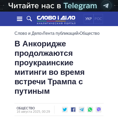
УКР
РОС
НОВОСТИ
Слово и Дело
›
Лента публикаций
›
Общество
В Анкоридже
ОБЕЩАНИЯ
ЛЕНТА
ПОЛИТИКА
продолжаются
СОБЫТИЯ
ЭКОНОМИКА
ПОЛИТИКИ
проукраинские
СТАТЬИ
ОБЩЕСТВО
ИНФОГРАФИКА
МНЕНИЯ
МИР
ВСЕ ПОЛИТИКИ
митинги во время
ОБЗОРЫ
ПРЕЗИДЕНТ И ОФИС
встречи Трампа с
ВИДЕО
ДАЙДЖЕСТЫ
ВЕРХОВНАЯ РАДА
путиным
ПОДДЕРЖАТЬ
КАБИНЕТ МИНИСТРОВ
ГЛАВЫ ОБЛАДМИНИСТРАЦИЙ
СРАВНЕНИЕ ПОЛИТИКОВ
МЭРЫ
ОБЩЕСТВО
16 августа 2025, 00:29
ВСЕ ПЕРСОНЫ