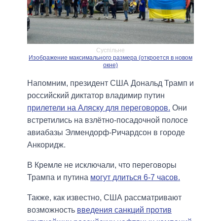
Суспiльне
Изображение максимального размера (откроется в новом
окне)
Напомним, президент США Дональд Трамп и
российский диктатор владимир путин
прилетели на Аляску для переговоров.
Они
встретились на взлётно-посадочной полосе
авиабазы Элмендорф-Ричардсон в городе
Анкоридж.
В Кремле не исключали, что переговоры
Трампа и путина
могут длиться 6-7 часов.
Также, как известно, США рассматривают
возможность
введения санкций против