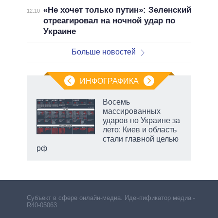
«Не хочет только путин»: Зеленский
12:10
отреагировал на ночной удар по
Украине
Больше новостей
ИНФОГРАФИКА
Восемь
массированных
ударов по Украине за
ет
лето: Киев и область
стали главной целью
рф
Субъект в сфере онлайн-медиа. Идентификатор медиа –
R40-05063