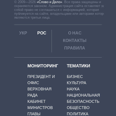
© 2009—2026
«Слово и Дело»
.
Все права защищены и
охраняются законом. Администрация сайта оставляет за
собой право не соглашаться с информацией, которая
публикуется на сайте, владельцами или авторами которой
являются третьи лица.
УКР
РОС
О НАС
КОНТАКТЫ
ПРАВИЛА
МОНИТОРИНГ
ТЕМАТИКИ
ПРЕЗИДЕНТ И
БИЗНЕС
ОФИС
КУЛЬТУРА
ВЕРХОВНАЯ
НАУКА
РАДА
НАЦИОНАЛЬНАЯ
КАБИНЕТ
БЕЗОПАСНОСТЬ
МИНИСТРОВ
ОБЩЕСТВО
ГЛАВЫ
ПОЛИТИКА