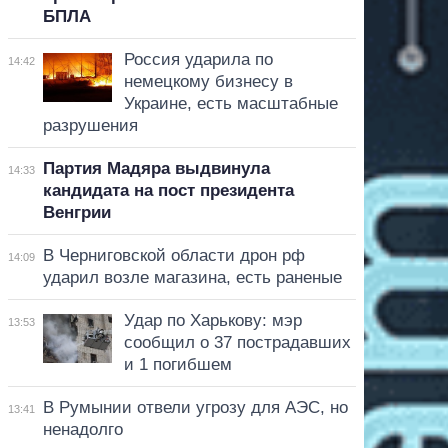
БПЛА
Россия ударила по
14:42
немецкому бизнесу в
Украине, есть масштабные
разрушения
Партия Мадяра выдвинула
14:33
кандидата на пост президента
Венгрии
В Черниговской области дрон рф
14:09
ударил возле магазина, есть раненые
Удар по Харькову: мэр
13:53
сообщил о 37 пострадавших
и 1 погибшем
В Румынии отвели угрозу для АЭС, но
13:41
ненадолго