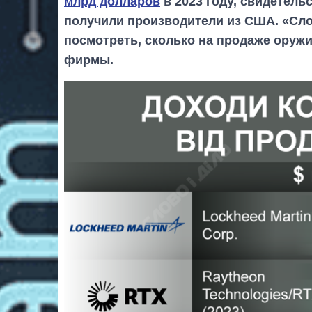
млрд долларов
в 2023 году, свидетель
получили производители из США. «Сло
посмотреть, сколько на продаже оруж
фирмы.