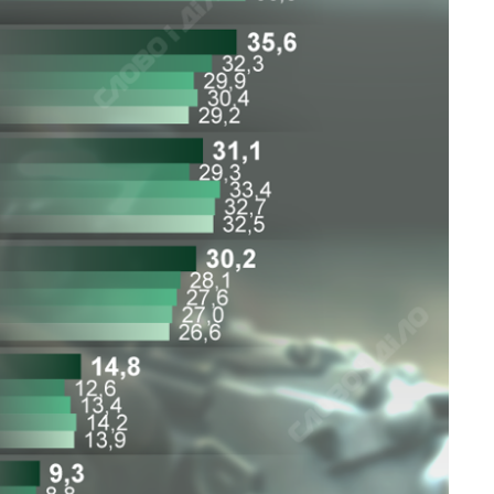
Дефицит памяти:
как вырос спрос
на чипы за
последние годы и
что прогнозируют
на 2027-й