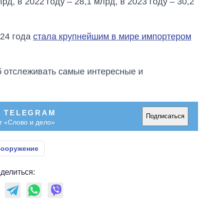
лрд, в 2022 году – 28,1 млрд, в 2023 году – 30,2
024 года
стала крупнейшим в мире импортером
об отслеживать самые интересные и
В TELEGRAM
Подписаться
т «Слово и дело»
ооружение
делиться: