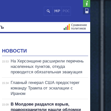
УКР
РОС
Сравнение
ТЬ
политиков
СТРАЦИЙ
МЭРЫ
ВСЕ ПЕРСОНЫ
НОВОСТИ
На Херсонщине расширили перечень
15:53
населенных пунктов, откуда
проводится обязательная эвакуация
Главный генерал США предостерег
15:34
команду Трампа от эскалации с
Ираном
В Молдове раздался взрыв,
15:09
правоохранители нашли обломки