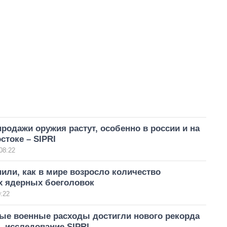
родажи оружия растут, особенно в россии и на
токе – SIPRI
08:22
нили, как в мире возросло количество
х ядерных боеголовок
:22
е военные расходы достигли нового рекорда
 – исследование SIPRI