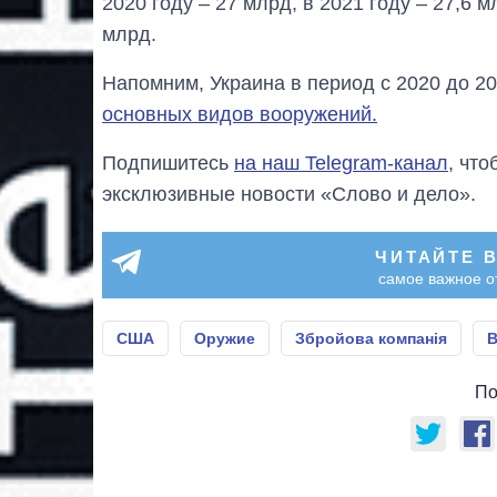
2020 году – 27 млрд, в 2021 году – 27,6 м
млрд.
Напомним, Украина в период с 2020 до 2
основных видов вооружений.
Подпишитесь
на наш Telegram-канал
, чт
эксклюзивные новости «Слово и дело».
ЧИТАЙТЕ 
самое важное о
США
Оружие
Збройова компанія
В
По