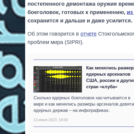
постепенного демонтажа оружия врем
боеголовок, готовых к применению,
из
сохранится и дальше и даже усилится.
Об этом говорится в
отчете
Стокгольмског
проблем мира (SIPRI).
Как менялись разме
ядерных арсеналов
США, россии и други
стран «клуба»
Сколько ядерных боеголовок насчитывается в
мире и как менялись размеры арсеналов девяти
ядерных держав – на инфографиках.
13 июня 2023, 18:00