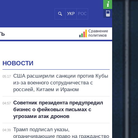
УКР
РОС
Сравнение
ТЬ
политиков
СТРАЦИЙ
МЭРЫ
ВСЕ ПЕРСОНЫ
НОВОСТИ
США расширили санкции против Кубы
05:17
из-за военного сотрудничества с
россией, Китаем и Ираном
Советник президента предупредил
04:57
бизнес о фейковых письмах с
угрозами атак дронов
Трамп подписал указы,
04:39
ограничивающие право на гражданство