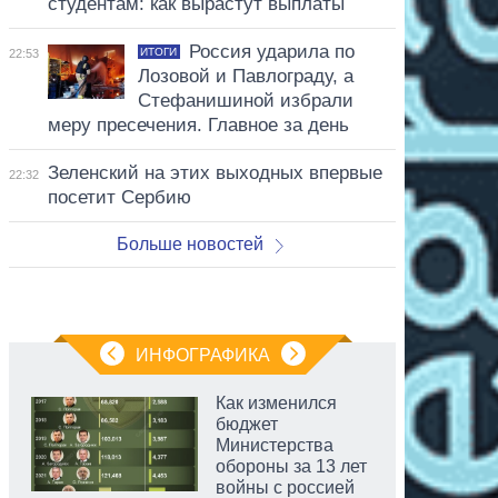
студентам: как вырастут выплаты
Россия ударила по
ИТОГИ
22:53
Лозовой и Павлограду, а
Стефанишиной избрали
меру пресечения. Главное за день
Зеленский на этих выходных впервые
22:32
посетит Сербию
Больше новостей
ИНФОГРАФИКА
Как изменился
бюджет
Министерства
обороны за 13 лет
войны с россией