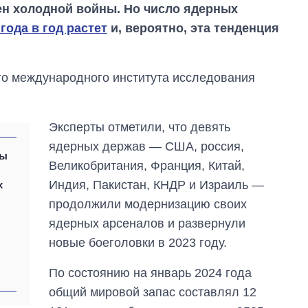
ен холодной войны. Но число ядерных
 года в год растет
и, вероятно, эта тенденция
о международного института исследования
Эксперты отметили, что девять
ядерных держав — США, россия,
ры
Великобритания, Франция, Китай,
Индия, Пакистан, КНДР и Израиль —
х
продолжили модернизацию своих
ядерных арсеналов и развернули
новые боеголовки в 2023 году.
Восемь
массированных
По состоянию на январь 2024 года
ударов по Украине
за лето: Киев и
общий мировой запас составлял 12
область стали