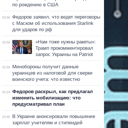
по рождению в США
Федоров заявил, что ведет переговоры
03:56
с Маском об использования Starlink
для ударов по рф
«Нам тоже нужны ракеты»:
02:59
Трамп прокомментировал
запрос Украины на Patriot
Минобороны получит данные
01:59
украинцев из налоговой для сверки
воинского учета: что известно
Федоров раскрыл, как предлагал
01:24
изменить мобилизацию: что
предусматривал план
В Украине анонсировали повышение
23:45
зарплат учителям и стипендий