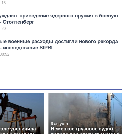
:15
уждают приведение ядерного оружия в боевую
– Столтенберг
:20
е военные расходы достигли нового рекорда
 – исследование SIPRI
08:52
6 августа
июле увеличила
Немецкое грузовое судно