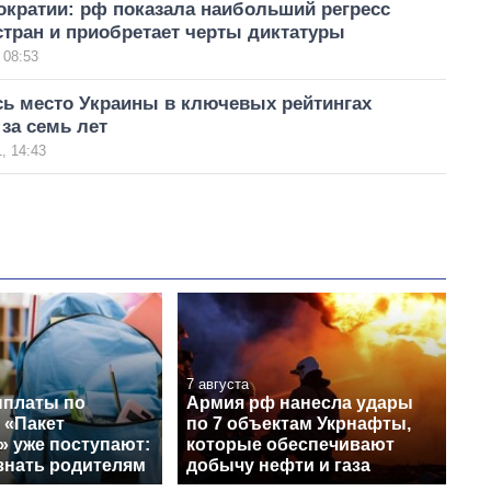
ократии: рф показала наибольший регресс
стран и приобретает черты диктатуры
 08:53
сь место Украины в ключевых рейтингах
за семь лет
, 14:43
7 августа
платы по
Армия рф нанесла удары
 «Пакет
по 7 объектам Укрнафты,
» уже поступают:
которые обеспечивают
знать родителям
добычу нефти и газа