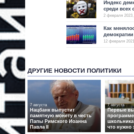
Индекс дем
среди всех 
2 февраля 2023,
Как меняло
демократии 
12 февраля 2021
ДРУГИЕ НОВОСТИ ПОЛИТИКИ
7 августа
7 августа
Нацбанк выпустит
Первые вы
памятную монету в честь
программе
Папы Римского Иоанна
школьника
Павла II
что нужно 