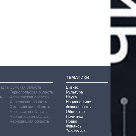
ТЕМАТИКИ
ласть
Сумская область
Бизнес
Тернопольская область
Культура
ь
Харьковская область
Наука
Херсонская область
Национальная
Хмельницкая область
безопасность
Черкасская область
Общество
Черниговская область
Политика
Черновицкая область
Право
Финансы
Экономика