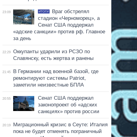
Враг обстрелял
ИТОГИ
23:09
стадион «Черноморец», а
Сенат США поддержал
«адские санкции» против рф. Главное
за день
Оккупанты ударили из РСЗО по
22:29
Славянску, есть жертва и ранены
В Германии над военной базой, где
21:45
ремонтируют системы Patriot,
заметили неизвестные БПЛА
Сенат США поддержал
20:55
законопроект об «адских
санкциях» против россии
Миграционный кризис в Сеуте: Италия
20:19
пока не будет отменять пограничный