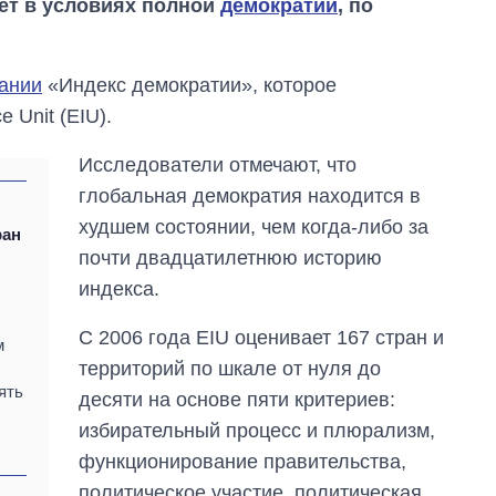
вет в условиях полной
демократии
, по
ании
«Индекс демократии», которое
 Unit (EIU).
Исследователи отмечают, что
глобальная демократия находится в
худшем состоянии, чем когда-либо за
ран
почти двадцатилетнюю историю
индекса.
С 2006 года EIU оценивает 167 стран и
м
территорий по шкале от нуля до
От 1 месяца – до 5
ять
лет: кто и как долго
десяти на основе пяти критериев:
занимал
избирательный процесс и плюрализм,
должность
функционирование правительства,
руководителя СВР
политическое участие, политическая