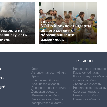
7 августа
МОН обновило стандарты
 ударили из
общего среднего
авянску, есть
образования: что
ранены
изменилось
РЕГИОНЫ
Киев
Ивано-Франковская об
ИС
Автономная республика
Киевская область
Крым
Кировоградская област
РОВ
Винницкая область
Луганская область
Волынская область
Львовская область
ЦИЙ
Днепропетровская область
Николаевская область
Донецкая область
Одесская область
Житомирская область
Полтавская область
Закарпатская область
Ровенская область
Запорожская область