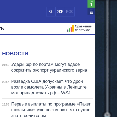
УКР
РОС
Сравнение
ТЬ
политиков
СТРАЦИЙ
МЭРЫ
ВСЕ ПЕРСОНЫ
НОВОСТИ
Удары рф по портам могут вдвое
01:59
сократить экспорт украинского зерна
Разведка США допускает, что дрон
00:57
возле самолета Украины в Лейпциге
мог принадлежать рф – WSJ
Первые выплаты по программе «Пакет
23:56
школьника» уже поступают: что нужно
знать родителям