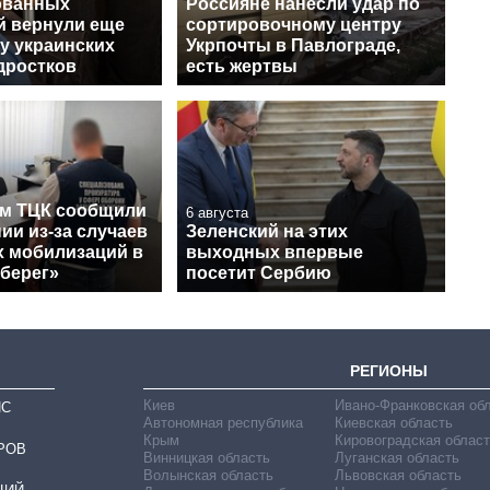
ованных
Россияне нанесли удар по
й вернули еще
сортировочному центру
у украинских
Укрпочты в Павлограде,
дростков
есть жертвы
м ТЦК сообщили
6 августа
ии из-за случаев
Зеленский на этих
 мобилизаций в
выходных впервые
Оберег»
посетит Сербию
РЕГИОНЫ
Киев
Ивано-Франковская об
ИС
Автономная республика
Киевская область
Крым
Кировоградская област
РОВ
Винницкая область
Луганская область
Волынская область
Львовская область