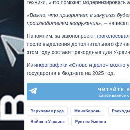
техники, «что поможет модернизировать 
«Важно, что приоритет в закупках буде
производителям вооружения»,
– написал 
Напомним, за законопроект
проголосовал
после выделения дополнительного финан
этом году составят рекордные для Украин
Из
инфографики «Слово и дело» можно у
государства в бюджете на 2025 год.
ЧИТАЙТЕ 
самое важное о
Верховная рада
Минобороны
Расходы
Война в Украине
Рустем Умеров