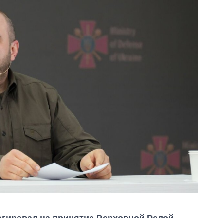
агировал на принятие Верховной Радой