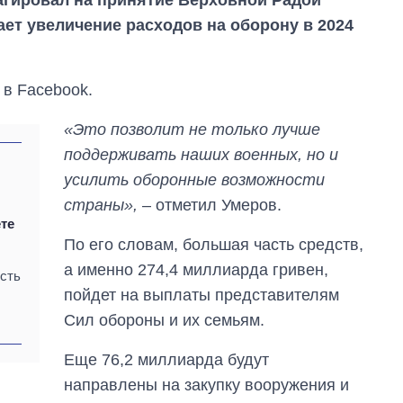
ет увеличение расходов на оборону в 2024
в Facebook.
«Это позволит не только лучше
поддерживать наших военных, но и
усилить оборонные возможности
страны»,
– отметил Умеров.
те
По его словам, большая часть средств,
а именно 274,4 миллиарда гривен,
сть
пойдет на выплаты представителям
Сколько
Сил обороны и их семьям.
картофеля
выращивали в
Украине до и во
Еще 76,2 миллиарда будут
время большой
направлены на закупку вооружения и
войны