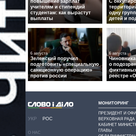
повышение зарплат
С оккупир
учителям и стипендий
территори
студентам: как вырастут
одну групп
выплаты
детей и по
6 августа
6 августа
Зеленский поручил
Чиновника
подготовить «специальную
о подозрен
санкционную операцию»
фиктивных
против россии
реестре «
МОНИТОРИНГ
ПРЕЗИДЕНТ И ОФ
УКР
РОС
ВЕРХОВНАЯ РАДА
КАБИНЕТ МИНИСТ
ГЛАВЫ
О НАС