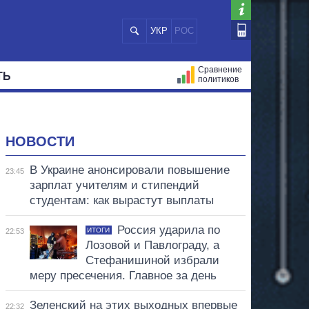
УКР
РОС
Сравнение
ТЬ
политиков
СТРАЦИЙ
МЭРЫ
ВСЕ ПЕРСОНЫ
НОВОСТИ
В Украине анонсировали повышение
23:45
зарплат учителям и стипендий
студентам: как вырастут выплаты
Россия ударила по
ИТОГИ
22:53
Лозовой и Павлограду, а
Стефанишиной избрали
меру пресечения. Главное за день
Зеленский на этих выходных впервые
22:32