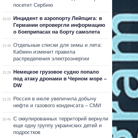
посетит Сербию
Инцидент в аэропорту Лейпцига: в
22:03
Германии опровергли информацию
о боеприпасах на борту самолета
Отдельные списки для зимы и лета:
21:49
Кабмин изменит правила
распределения электроэнергии
Немецкое грузовое судно попало
21:29
под атаку дронами в Черном море –
DW
Россия в июле увеличила добычу
21:25
нефти и газового конденсата – СМИ
С оккупированных территорий вернули
20:46
еще одну группу украинских детей и
подростков