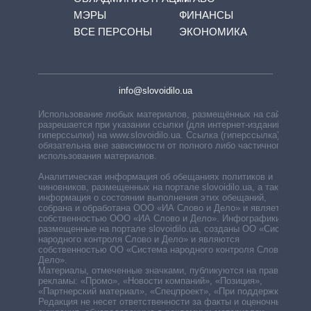
МЭРЫ
ФИНАНСЫ
ВСЕ ПЕРСОНЫ
ЭКОНОМИКА
info@slovoidilo.ua
Использование любых материалов, размещённых на сайте,
разрешается при указании ссылки (для интернет-изданий —
гиперссылки) на www.slovoidilo.ua. Ссылка (гиперссылка)
обязательна вне зависимости от полного либо частичного
использования материалов.
Аналитическая информация об обещаниях политиков и
чиновников, размещенных на портале slovoidilo.ua, а также
информация о состоянии выполнения этих обещаний,
собрана и обработана ООО «ИА Слово и Дело» и является
собственностью ООО «ИА Слово и Дело». Инфографики,
размещенные на портале slovoidilo.ua, созданы ОО «Система
народного контроля Слово и Дело» и являются
собственностью ОО «Система народного контроля Слово и
Дело».
Материалы, отмеченные значками, публикуются на правах
рекламы: «Промо», «Новости компаний», «Позиция»,
«Партнерский материал», «Спецпроект», «При поддержке».
Редакция не несет ответственности за факты и оценочные