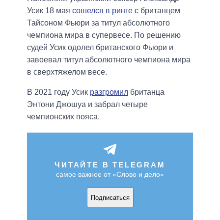
Усик 18 мая
сошелся в ринге
с британцем
Тайсоном Фьюри за титул абсолютного
чемпиона мира в супервесе. По решению
судей Усик одолел британского Фьюри и
завоевал титул абсолютного чемпиона мира
в сверхтяжелом весе.
В 2021 году Усик
разгромил
британца
Энтони Джошуа и забрал четыре
чемпионских пояса.
ЧИТАЙТЕ В TELEGRAM
самое важное от «Слово и дело»
Подписаться