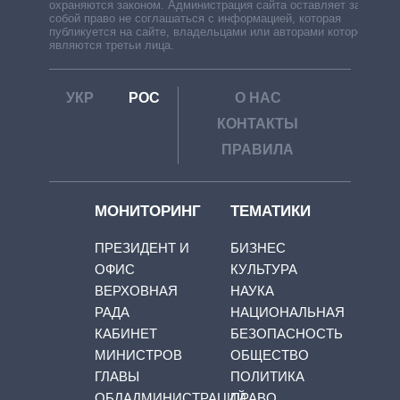
охраняются законом. Администрация сайта оставляет за
собой право не соглашаться с информацией, которая
публикуется на сайте, владельцами или авторами которой
являются третьи лица.
УКР
РОС
О НАС
КОНТАКТЫ
ПРАВИЛА
МОНИТОРИНГ
ТЕМАТИКИ
ПРЕЗИДЕНТ И
БИЗНЕС
ОФИС
КУЛЬТУРА
ВЕРХОВНАЯ
НАУКА
РАДА
НАЦИОНАЛЬНАЯ
КАБИНЕТ
БЕЗОПАСНОСТЬ
МИНИСТРОВ
ОБЩЕСТВО
ГЛАВЫ
ПОЛИТИКА
ОБЛАДМИНИСТРАЦИЙ
ПРАВО