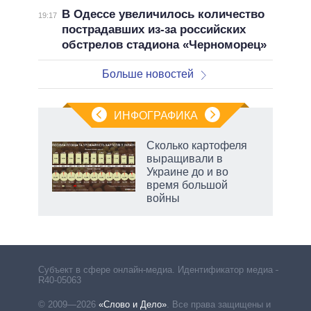
В Одессе увеличилось количество
19:17
пострадавших из-за российских
обстрелов стадиона «Черноморец»
Больше новостей
ИНФОГРАФИКА
 как
Сколько картофеля
чипы
выращивали в
ды и
Украине до и во
т на
время большой
войны
рф
Субъект в сфере онлайн-медиа. Идентификатор медиа –
R40-05063
© 2009—2026
«Слово и Дело»
.
Все права защищены и