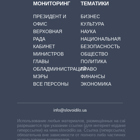
МОНИТОРИНГ
ТЕМАТИКИ
ПРЕЗИДЕНТ И
БИЗНЕС
ОФИС
КУЛЬТУРА
ВЕРХОВНАЯ
НАУКА
РАДА
НАЦИОНАЛЬНАЯ
КАБИНЕТ
БЕЗОПАСНОСТЬ
МИНИСТРОВ
ОБЩЕСТВО
ГЛАВЫ
ПОЛИТИКА
ОБЛАДМИНИСТРАЦИЙ
ПРАВО
МЭРЫ
ФИНАНСЫ
ВСЕ ПЕРСОНЫ
ЭКОНОМИКА
info@slovoidilo.ua
Использование любых материалов, размещённых на сайте,
разрешается при указании ссылки (для интернет-изданий —
гиперссылки) на www.slovoidilo.ua. Ссылка (гиперссылка)
обязательна вне зависимости от полного либо частичного
использования материалов.