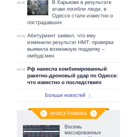
В Харькове в результате
08:45
атаки погибли люди, в
Одессе стало известно о
пострадавших
Абитуриент заявил, что ему
04:59
изменили результат НМТ: проверка
выявила возможную подделку –
омбудсмен
Рф нанесла комбинированный
04:41
ракетно-дроновый удар по Одессе:
что известно о последствиях
Больше новостей
ИНФОГРАФИКА
 как
Восемь
чипы
массированных