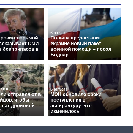
6 августа
грозил тюрьмой
Польша предоставит
ассказывает СМИ
Украине новый пакет
е боеприпасов в
военной помощи – посол
Боднар
кие
6 августа
ели отправляют в
МОН обновило сроки
ойцов, чтобы
поступления в
опыт дроновой
аспирантуру: что
T
изменилось