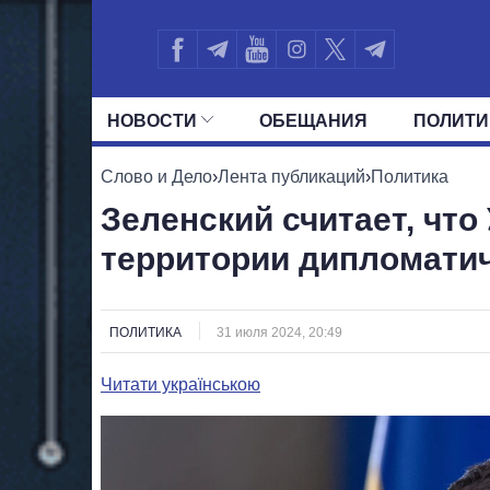
НОВОСТИ
ОБЕЩАНИЯ
ПОЛИТИ
ВСЕ ПОЛИТИКИ
ПРЕЗИДЕНТ И ОФ
Слово и Дело
›
Лента публикаций
›
Политика
Зеленский считает, что
территории дипломати
ПОЛИТИКА
31 июля 2024, 20:49
Читати українською