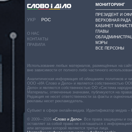
МОНИТОРИНГ
ПРЕЗИДЕНТ И ОФ
УКР
РОС
ВЕРХОВНАЯ РАДА
КАБИНЕТ МИНИСТ
ГЛАВЫ
О НАС
ОБЛАДМИНИСТРА
КОНТАКТЫ
МЭРЫ
ПРАВИЛА
ВСЕ ПЕРСОНЫ
Использование любых материалов, размещённых на сайте,
вне зависимости от полного либо частичного использова
Аналитическая информация об обещаниях политиков и чин
ООО «ИА Слово и Дело» и является собственностью ООО 
Дело» и являются собственностью ОО «Система народног
Материалы, отмеченные значками, публикуются на права
Редакция не несет ответственности за факты и оценочны
рекламы несет рекламодатель.
Субъект в сфере онлайн-медиа. Идентификатор медиа – 
© 2009—2026
«Слово и Дело»
.
Все права защищены и ох
оставляет за собой право не соглашаться с информацией
или авторами которой являются третьи лица.