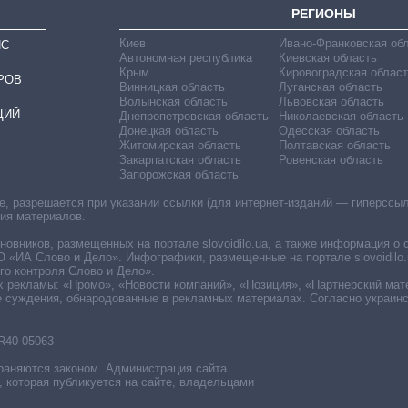
РЕГИОНЫ
Киев
Ивано-Франковская об
ИС
Автономная республика
Киевская область
Крым
Кировоградская област
РОВ
Винницкая область
Луганская область
Волынская область
Львовская область
ЦИЙ
Днепропетровская область
Николаевская область
Донецкая область
Одесская область
Житомирская область
Полтавская область
Закарпатская область
Ровенская область
Запорожская область
 разрешается при указании ссылки (для интернет-изданий — гиперссылки
ния материалов.
овников, размещенных на портале slovoidilo.ua, а также информация о 
«ИА Слово и Дело». Инфографики, размещенные на портале slovoidilo.
о контроля Слово и Дело».
х рекламы: «Промо», «Новости компаний», «Позиция», «Партнерский мат
е суждения, обнародованные в рекламных материалах. Согласно украин
R40-05063
раняются законом. Администрация сайта
, которая публикуется на сайте, владельцами