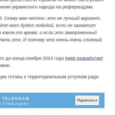
городах Украины
нения украинского народа на референдуме.
на начало августа
. Скажу вам честно: это не лучший вариант,
для него будет победой, если он захватит
 какое-то время, и если это замороженный
лать это. И потому это очень-очень сложный
то до конца ноября 2024 года
Киев разработает
аине.
нцев готовы к территориальным уступкам ради
В TELEGRAM
Подписаться
т «Слово и дело»