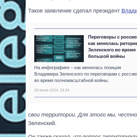
Такое заявление сделал президент
Влади
Переговоры с россие
как менялась ритори
Зеленского во время
большой войны
На инфографике – как менялась позиция
Владимира Зеленского по переговорам с россие
во время полномасштабной войны.
29 июля 2024, 18:34
свои территории. Для этого мы, честно
Зеленский.
Он также сказал, что вопрос территориа