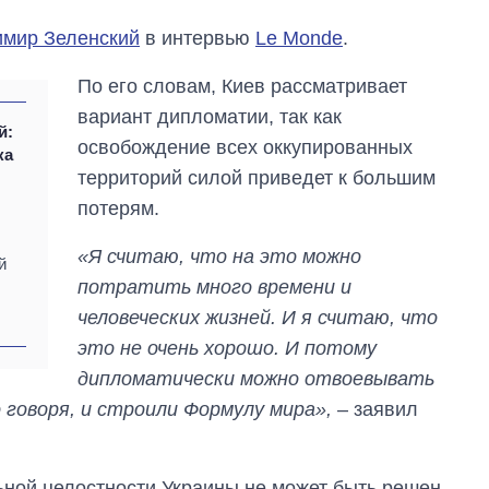
мир Зеленский
в интервью
Le Monde
.
По его словам, Киев рассматривает
вариант дипломатии, так как
й:
освобождение всех оккупированных
ка
территорий силой приведет к большим
потерям.
«Я считаю, что на это можно
й
потратить много времени и
человеческих жизней. И я считаю, что
это не очень хорошо. И потому
дипломатически можно отвоевывать
 говоря, и строили Формулу мира»,
– заявил
Как выросли
тарифы на
холодную воду в
льной целостности Украины не может быть решен