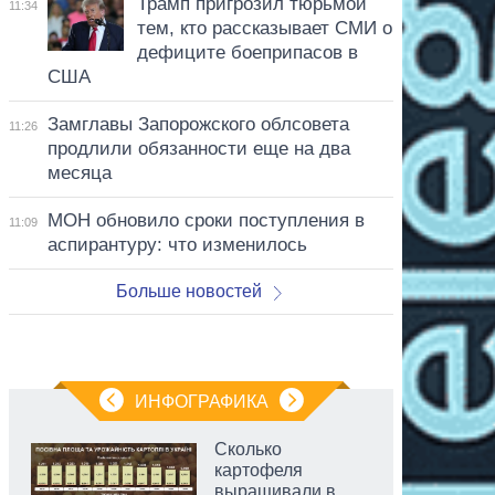
Трамп пригрозил тюрьмой
11:34
тем, кто рассказывает СМИ о
дефиците боеприпасов в
США
Замглавы Запорожского облсовета
11:26
продлили обязанности еще на два
месяца
МОН обновило сроки поступления в
11:09
аспирантуру: что изменилось
Больше новостей
ИНФОГРАФИКА
Сколько
картофеля
выращивали в