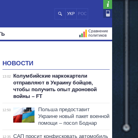
УКР
РОС
Сравнение
ТЬ
политиков
СТРАЦИЙ
МЭРЫ
ВСЕ ПЕРСОНЫ
НОВОСТИ
Колумбийские наркокартели
13:02
отправляют в Украину бойцов,
чтобы получить опыт дроновой
войны – FT
Польша предоставит
12:50
Украине новый пакет военной
помощи – посол Боднар
САП просит конфисковать автомобиль
12:35