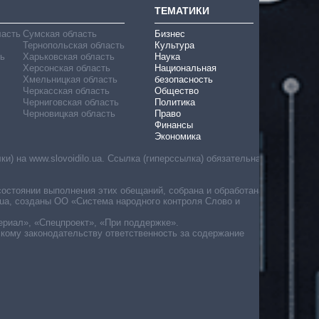
ТЕМАТИКИ
ласть
Сумская область
Бизнес
Тернопольская область
Культура
ь
Харьковская область
Наука
Херсонская область
Национальная
Хмельницкая область
безопасность
Черкасская область
Общество
Черниговская область
Политика
Черновицкая область
Право
Финансы
Экономика
) на www.slovoidilo.ua. Ссылка (гиперссылка) обязательна
состоянии выполнения этих обещаний, собрана и обработана
ua, созданы ОО «Система народного контроля Слово и
ериал», «Спецпроект», «При поддержке».
скому законодательству ответственность за содержание