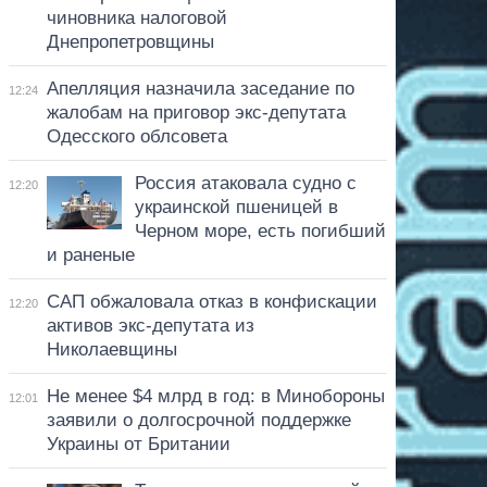
чиновника налоговой
Днепропетровщины
Апелляция назначила заседание по
12:24
жалобам на приговор экс-депутата
Одесского облсовета
Россия атаковала судно с
12:20
украинской пшеницей в
Черном море, есть погибший
и раненые
САП обжаловала отказ в конфискации
12:20
активов экс-депутата из
Николаевщины
Не менее $4 млрд в год: в Минобороны
12:01
заявили о долгосрочной поддержке
Украины от Британии