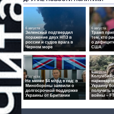
6 августа
6 августа
Зеленский подтвердил
Трамп при
поражение двух НПЗ в
тем, кто р
россии и судов врага в
о дефицит
Черном море
США
6 августа
Колумбийс
6 августа
Не менее $4 млрд в год: в
наркокарт
Минобороны заявили о
Украину б
долгосрочной поддержке
получить 
Украины от Британии
войны – F