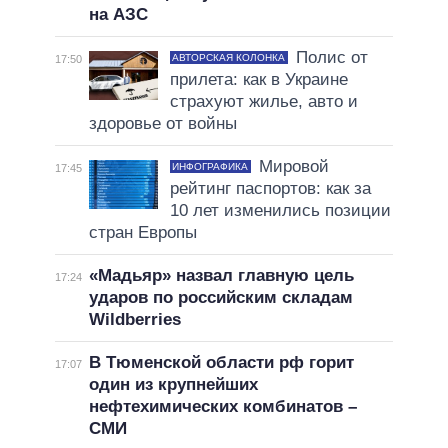
на АЗС
Полис от
АВТОРСКАЯ КОЛОНКА
17:50
прилета: как в Украине
страхуют жилье, авто и
здоровье от войны
Мировой
ИНФОГРАФИКА
17:45
рейтинг паспортов: как за
10 лет изменились позиции
стран Европы
«Мадьяр» назвал главную цель
17:24
ударов по российским складам
Wildberries
В Тюменской области рф горит
17:07
один из крупнейших
нефтехимических комбинатов –
СМИ