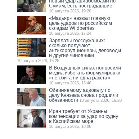
новый удар авиабомбами по
Сумам, есть пострадавшие
10 августа 2026, 19:20
«Мадьяр» назвал главную
цель ударов по российским
складам Wildberries
10 августа 2026, 17:24
Зарплаты госслужащих:
сколько получают
антикоррупционеры, деловоды
и другие чиновники
10 августа 2026, 16:28
В Воздушных силах попросили
медиа избегать формулировки
«не сбита ни одна ракета»
10 августа 2026, 15:46
Обвиняемому адвокату по
делу Князева снова продлили
обязанности
10 августа 2026, 16:20
Иран требует от Украины
компенсации за удар по судну
в Каспийском море
10 августа 2026, 18:06