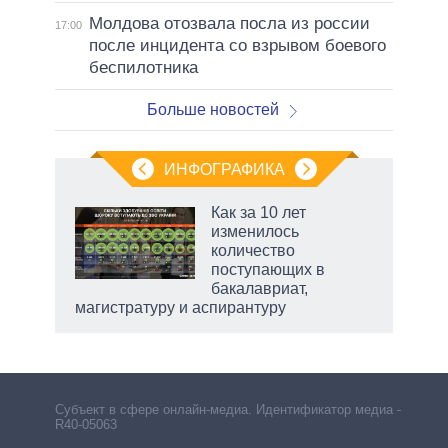
Молдова отозвала посла из россии
17:00
после инцидента со взрывом боевого
беспилотника
Больше новостей
ИНФОГРАФИКА
Как за 10 лет
изменилось
т
количество
еры,
поступающих в
ие
бакалавриат,
магистратуру и аспирантуру
Субъект в сфере онлайн-медиа. Идентификатор медиа –
R40-05063