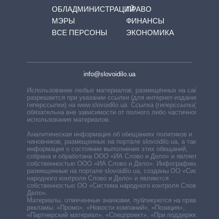
ОБЛАДМИНИСТРАЦИЙ
ПРАВО
МЭРЫ
ФИНАНСЫ
ВСЕ ПЕРСОНЫ
ЭКОНОМИКА
info@slovoidilo.ua
Использование любых материалов, размещённых на сайте,
разрешается при указании ссылки (для интернет-изданий —
гиперссылки) на www.slovoidilo.ua. Ссылка (гиперссылка)
обязательна вне зависимости от полного либо частичного
использования материалов.
Аналитическая информация об обещаниях политиков и
чиновников, размещенных на портале slovoidilo.ua, а также
информация о состоянии выполнения этих обещаний,
собрана и обработана ООО «ИА Слово и Дело» и является
собственностью ООО «ИА Слово и Дело». Инфографики,
размещенные на портале slovoidilo.ua, созданы ОО «Система
народного контроля Слово и Дело» и являются
собственностью ОО «Система народного контроля Слово и
Дело».
Материалы, отмеченные значками, публикуются на правах
рекламы: «Промо», «Новости компаний», «Позиция»,
«Партнерский материал», «Спецпроект», «При поддержке».