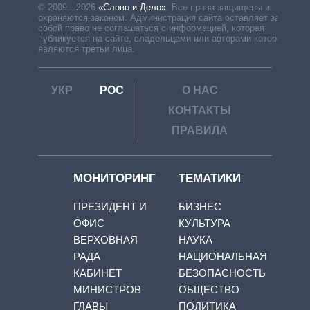
© 2009—2026
«Слово и Дело»
.
Все права защищены и
охраняются законом. Администрация сайта оставляет за
собой право не соглашаться с информацией, которая
публикуется на сайте, владельцами или авторами которой
являются третьи лица.
УКР
РОС
О НАС
КОНТАКТЫ
ПРАВИЛА
МОНИТОРИНГ
ТЕМАТИКИ
ПРЕЗИДЕНТ И
БИЗНЕС
ОФИС
КУЛЬТУРА
ВЕРХОВНАЯ
НАУКА
РАДА
НАЦИОНАЛЬНАЯ
КАБИНЕТ
БЕЗОПАСНОСТЬ
МИНИСТРОВ
ОБЩЕСТВО
ГЛАВЫ
ПОЛИТИКА