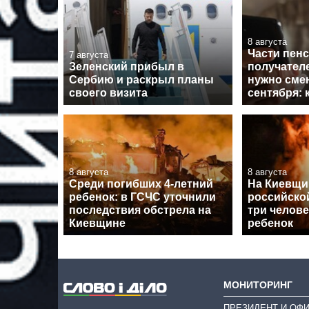
8 августа
Части пен
7 августа
Зеленский прибыл в
получател
Сербию и раскрыл планы
нужно смен
своего визита
сентября: 
8 августа
8 августа
Среди погибших 4-летний
На Киевщин
ребенок: в ГСЧС уточнили
российско
последствия обстрела на
три челове
Киевщине
ребенок
МОНИТОРИНГ
ПРЕЗИДЕНТ И ОФ