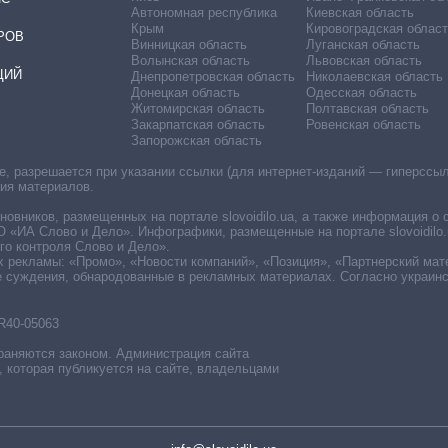
Автономная республика
Киевская область
Крым
Кировоградская област
РОВ
Винницкая область
Луганская область
Волынская область
Львовская область
ЦИЙ
Днепропетровская область
Николаевская область
Донецкая область
Одесская область
Житомирская область
Полтавская область
Закарпатская область
Ровенская область
Запорожская область
 разрешается при указании ссылки (для интернет-изданий — гиперссылки
ния материалов.
овников, размещенных на портале slovoidilo.ua, а также информация о 
«ИА Слово и Дело». Инфографики, размещенные на портале slovoidilo.
о контроля Слово и Дело».
х рекламы: «Промо», «Новости компаний», «Позиция», «Партнерский мат
е суждения, обнародованные в рекламных материалах. Согласно украин
R40-05063
раняются законом. Администрация сайта
, которая публикуется на сайте, владельцами