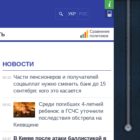
УКР
РОС
Сравнение
ТЬ
политиков
СТРАЦИЙ
МЭРЫ
ВСЕ ПЕРСОНЫ
НОВОСТИ
Части пенсионеров и получателей
05:15
соцвыплат нужно сменить банк до 15
сентября: кого это касается
Среди погибших 4-летний
04:51
ребенок: в ГСЧС уточнили
последствия обстрела на
Киевщине
В Киеве после атаки баллистикой в
03:47