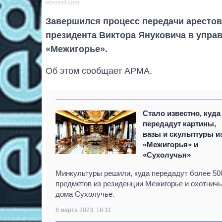
etnosvit.com
Завершился процесс передачи аресто
президента Виктора Януковича в упра
«Межигорье».
Об этом сообщает АРМА.
Стало известно, куда
передадут картины,
вазы и скульптуры и
«Межигорья» и
«Сухолучья»
Минкультуры решили, куда передадут более 50
предметов из резиденции Межигорье и охотничь
дома Сухолучье.
6 марта 2023, 16:11