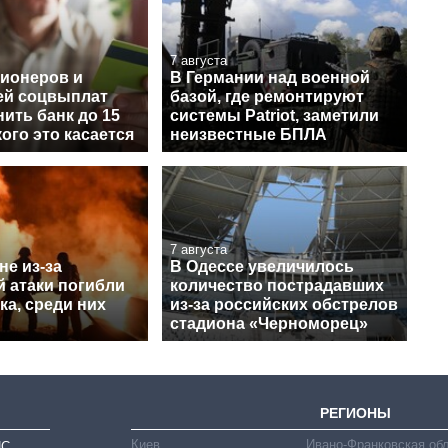
7 августа
сионеров и
В Германии над военной
ей соцвыплат
базой, где ремонтируют
ить банк до 15
системы Patriot, заметили
кого это касается
неизвестные БПЛА
7 августа
е из-за
В Одессе увеличилось
й атаки погибли
количество пострадавших
ка, среди них
из-за российских обстрелов
стадиона «Черноморец»
РЕГИОНЫ
Киев
Ивано-Франковская об
ИС