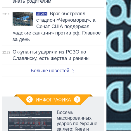
знать родителям
Враг обстрелял
ИТОГИ
23:09
стадион «Черноморец», а
Сенат США поддержал
«адские санкции» против рф. Главное
за день
Оккупанты ударили из РСЗО по
22:29
Славянску, есть жертва и ранены
Больше новостей
ИНФОГРАФИКА
Восемь
массированных
ударов по Украине
за лето: Киев и