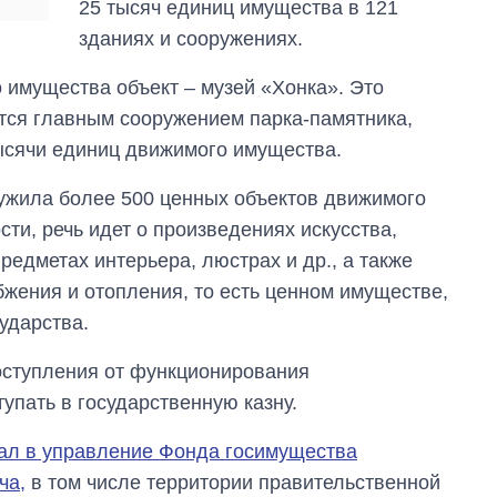
25 тысяч единиц имущества в 121
бакалавриат,
магистратуру и
зданиях и сооружениях.
аспирантуру
имущества объект – музей «Хонка». Это
тся главным сооружением парка-памятника,
ысячи единиц движимого имущества.
ужила более 500 ценных объектов движимого
сти, речь идет о произведениях искусства,
редметах интерьера, люстрах и др., а также
жения и отопления, то есть ценном имуществе,
ударства.
оступления от функционирования
упать в государственную казну.
ал в управление Фонда госимущества
ча,
в том числе территории правительственной