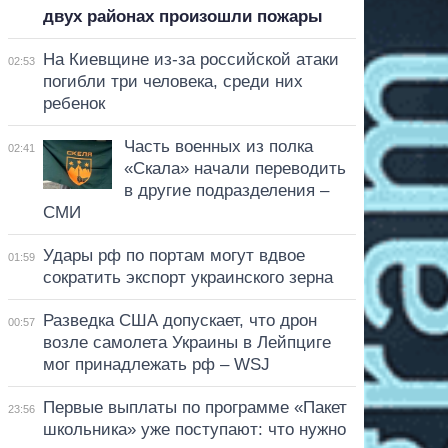
двух районах произошли пожары
На Киевщине из-за российской атаки
02:53
погибли три человека, среди них
ребенок
Часть военных из полка
02:41
«Скала» начали переводить
в другие подразделения –
СМИ
Удары рф по портам могут вдвое
01:59
сократить экспорт украинского зерна
Разведка США допускает, что дрон
00:57
возле самолета Украины в Лейпциге
мог принадлежать рф – WSJ
Первые выплаты по программе «Пакет
23:56
школьника» уже поступают: что нужно