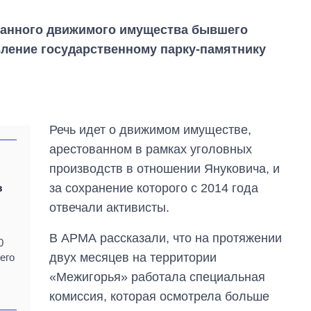
ванного движимого имущества бывшего
вление государственному парку-памятнику
Речь идет о движимом имуществе,
арестованном в рамках уголовных
производств в отношении Януковича, и
за сохранение которого с 2014 года
з
отвечали активисты.
В АРМА рассказали, что на протяжении
0
двух месяцев на территории
его
Как за 10 лет
«Межигорья» работала специальная
изменилось
количество
комиссия, которая осмотрела больше
поступающих в