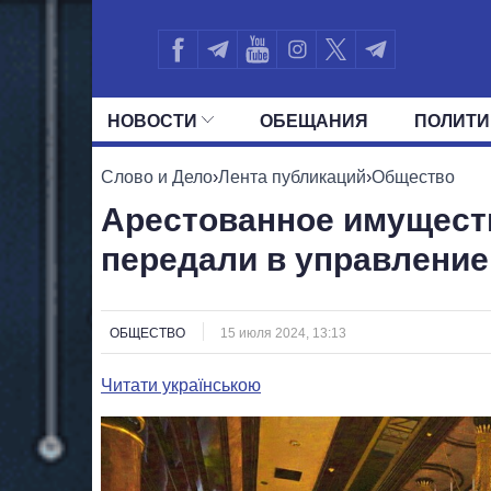
НОВОСТИ
ОБЕЩАНИЯ
ПОЛИТИ
ВСЕ ПОЛИТИКИ
ПРЕЗИДЕНТ И ОФ
Слово и Дело
›
Лента публикаций
›
Общество
Арестованное имущест
передали в управление
ОБЩЕСТВО
15 июля 2024, 13:13
Читати українською