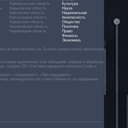
Тернопольская область
Культура
ь
Харьковская область
Наука
Херсонская область
Национальная
Хмельницкая область
безопасность
Черкасская область
Общество
Черниговская область
Политика
Черновицкая область
Право
Финансы
Экономика
) на www.slovoidilo.ua. Ссылка (гиперссылка) обязательна
состоянии выполнения этих обещаний, собрана и обработана
ua, созданы ОО «Система народного контроля Слово и
ериал», «Спецпроект», «При поддержке».
скому законодательству ответственность за содержание