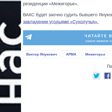
резиденции «Межигорье».
ВАКС будет заочно судить бывшего Януко
завладении угодьями «Сухолучья».
ЧИТАЙТЕ 
самое важное о
Виктор Янукович
АРМА
Межигорье
По