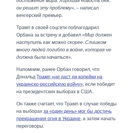
достижения мира. Хорошая новость дня:
он решит эту проблему»
, – написал
венгерский премьер.
Трамп в своей соцсети поблагодарил
Орбана за встречу и добавил
«Мир должен
наступить как можно скорее. Слишком
много людей погибло в войне, которая не
должна была начаться».
Напомним, ранее Орбан говорил, что
Дональд
Трамп «не даст ни копейки на
украинско-российскую войну»
, если победит
на президентских выборах в США.
Он также считает, что Трамп в случае победы
на выборах
за «один день» мог бы достичь
прекращения огня в Украине
, а затем начать
переговоры.