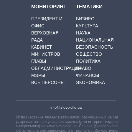
МОНИТОРИНГ
ТЕМАТИКИ
ПРЕЗИДЕНТ И
БИЗНЕС
ОФИС
КУЛЬТУРА
ВЕРХОВНАЯ
НАУКА
РАДА
НАЦИОНАЛЬНАЯ
КАБИНЕТ
БЕЗОПАСНОСТЬ
МИНИСТРОВ
ОБЩЕСТВО
ГЛАВЫ
ПОЛИТИКА
ОБЛАДМИНИСТРАЦИЙ
ПРАВО
МЭРЫ
ФИНАНСЫ
ВСЕ ПЕРСОНЫ
ЭКОНОМИКА
info@slovoidilo.ua
Использование любых материалов, размещённых на сайте,
разрешается при указании ссылки (для интернет-изданий —
гиперссылки) на www.slovoidilo.ua. Ссылка (гиперссылка)
обязательна вне зависимости от полного либо частичного