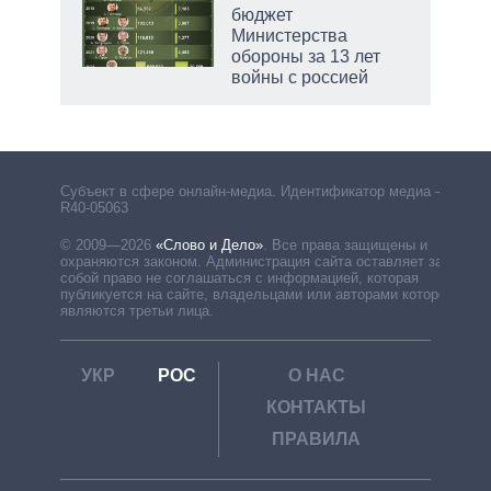
бюджет
Министерства
обороны за 13 лет
войны с россией
Субъект в сфере онлайн-медиа. Идентификатор медиа –
R40-05063
© 2009—2026
«Слово и Дело»
.
Все права защищены и
охраняются законом. Администрация сайта оставляет за
собой право не соглашаться с информацией, которая
публикуется на сайте, владельцами или авторами которой
являются третьи лица.
УКР
РОС
О НАС
КОНТАКТЫ
ПРАВИЛА