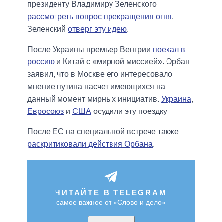
президенту Владимиру Зеленского
рассмотреть вопрос прекращения огня
.
Зеленский
отверг эту идею
.
После Украины премьер Венгрии
поехал в
россию
и Китай с «мирной миссией». Орбан
заявил, что в Москве его интересовало
мнение путина насчет имеющихся на
данный момент мирных инициатив.
Украина
,
Евросоюз
и
США
осудили эту поездку.
После ЕС на специальной встрече также
раскритиковали действия Орбана
.
ЧИТАЙТЕ В TELEGRAM
самое важное от «Слово и дело»