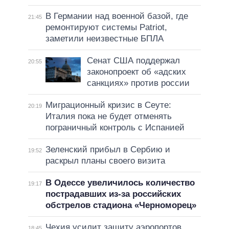
В Германии над военной базой, где
21:45
ремонтируют системы Patriot,
заметили неизвестные БПЛА
Сенат США поддержал
20:55
законопроект об «адских
санкциях» против россии
Миграционный кризис в Сеуте:
20:19
Италия пока не будет отменять
пограничный контроль с Испанией
Зеленский прибыл в Сербию и
19:52
раскрыл планы своего визита
В Одессе увеличилось количество
19:17
пострадавших из-за российских
обстрелов стадиона «Черноморец»
Чехия усилит защиту аэропортов
18:45