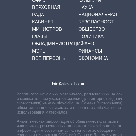
ВЕРХОВНАЯ
НАУКА
РАДА
НАЦИОНАЛЬНАЯ
КАБИНЕТ
БЕЗОПАСНОСТЬ
МИНИСТРОВ
ОБЩЕСТВО
ГЛАВЫ
ПОЛИТИКА
ОБЛАДМИНИСТРАЦИЙ
ПРАВО
МЭРЫ
ФИНАНСЫ
ВСЕ ПЕРСОНЫ
ЭКОНОМИКА
info@slovoidilo.ua
Использование любых материалов, размещённых на сайте,
разрешается при указании ссылки (для интернет-изданий —
гиперссылки) на www.slovoidilo.ua. Ссылка (гиперссылка)
обязательна вне зависимости от полного либо частичного
использования материалов.
Аналитическая информация об обещаниях политиков и
чиновников, размещенных на портале slovoidilo.ua, а также
информация о состоянии выполнения этих обещаний,
собрана и обработана ООО «ИА Слово и Дело» и является