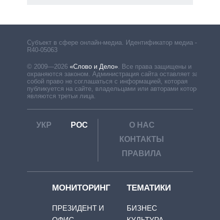
Субъект в сфере онлайн-медиа. Идентификатор медиа –
R40-05063
© 2009—2026
«Слово и Дело»
.
Все права защищены и
охраняются законом. Администрация сайта оставляет за
собой право не соглашаться с информацией, которая
публикуется на сайте, владельцами или авторами которой
являются третьи лица.
УКР
РОС
О НАС
КОНТАКТЫ
ПРАВИЛА
МОНИТОРИНГ
ТЕМАТИКИ
ПРЕЗИДЕНТ И
БИЗНЕС
ОФИС
КУЛЬТУРА