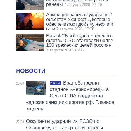
ранены
7 августа 2026, 22:29
Армия рф нанесла удары по 7
объектам Укрнафты, которые
обеспечивают добычу нефти и
газа
7 августа 2026, 17:38
База ФСБ и 6 судов «теневого
флота»: СБС атаковали более
100 вражеских целей россиян
7 августа 2026, 18:05
НОВОСТИ
Враг обстрелял
ИТОГИ
23:09
стадион «Черноморец», а
Сенат США поддержал
«адские санкции» против рф. Главное
за день
Оккупанты ударили из РСЗО по
22:29
Славянску, есть жертва и ранены