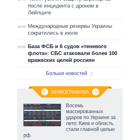
после инцидента с дроном в
Лейпциге
Международные резервы Украины
18:09
сократились в июле
База ФСБ и 6 судов «теневого
18:05
флота»: СБС атаковали более 100
вражеских целей россиян
Больше новостей
ИНФОГРАФИКА
Восемь
массированных
ударов по Украине за
ет
лето: Киев и область
стали главной целью
рф