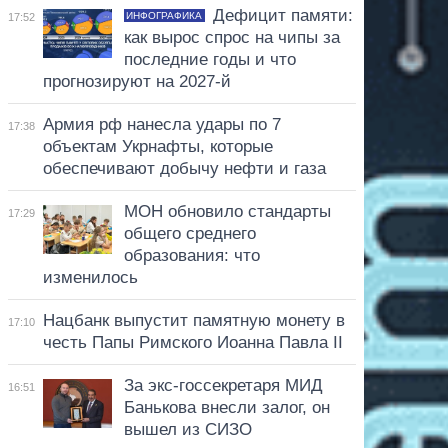
Дефицит памяти:
ИНФОГРАФИКА
17:52
как вырос спрос на чипы за
последние годы и что
прогнозируют на 2027-й
Армия рф нанесла удары по 7
17:38
объектам Укрнафты, которые
обеспечивают добычу нефти и газа
МОН обновило стандарты
17:29
общего среднего
образования: что
изменилось
Нацбанк выпустит памятную монету в
17:10
честь Папы Римского Иоанна Павла II
За экс-госсекретаря МИД
16:51
Банькова внесли залог, он
вышел из СИЗО