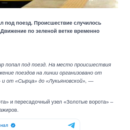
ал под поезд. Происшествие случилось
 Движение по зеленой ветке временно
р попал под поезд. На место происшествия
жение поездов на линии организовано от
 и от «Сырца» до «Лукьяновской»,
—
Дефицит памяти:
как вырос спрос
та» и пересадочный узел «Золотые ворота» –
на чипы за
последние годы и
ажиров.
что прогнозируют
на 2027-й