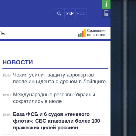
УКР
РОС
Сравнение
ТЬ
политиков
СТРАЦИЙ
МЭРЫ
ВСЕ ПЕРСОНЫ
НОВОСТИ
Чехия усилит защиту аэропортов
18:45
после инцидента с дроном в Лейпциге
Международные резервы Украины
18:09
сократились в июле
База ФСБ и 6 судов «теневого
18:05
флота»: СБС атаковали более 100
вражеских целей россиян