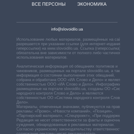
ВСЕ ПЕРСОНЫ
ЭКОНОМИКА
info@slovoidilo.ua
Использование любых материалов, размещённых на сайте,
разрешается при указании ссылки (для интернет-изданий —
гиперссылки) на www.slovoidilo.ua. Ссылка (гиперссылка)
обязательна вне зависимости от полного либо частичного
использования материалов.
Аналитическая информация об обещаниях политиков и
чиновников, размещенных на портале slovoidilo.ua, а также
информация о состоянии выполнения этих обещаний,
собрана и обработана ООО «ИА Слово и Дело» и является
собственностью ООО «ИА Слово и Дело». Инфографики,
размещенные на портале slovoidilo.ua, созданы ОО «Система
народного контроля Слово и Дело» и являются
собственностью ОО «Система народного контроля Слово и
Дело».
Материалы, отмеченные значками, публикуются на правах
рекламы: «Промо», «Новости компаний», «Позиция»,
«Партнерский материал», «Спецпроект», «При поддержке».
Редакция не несет ответственности за факты и оценочные
суждения, обнародованные в рекламных материалах.
Согласно украинскому законодательству ответственность за
содержание рекламы несет рекламодатель.