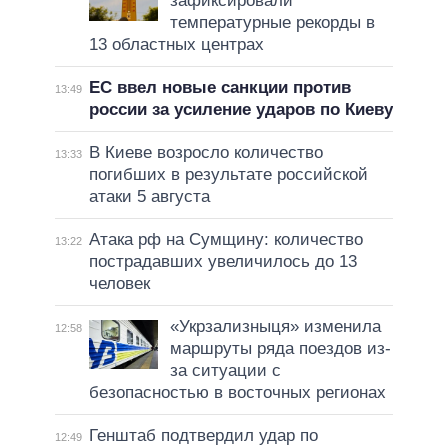
зафиксировали
температурные рекорды в
13 областных центрах
ЕС ввел новые санкции против
13:49
россии за усиление ударов по Киеву
В Киеве возросло количество
13:33
погибших в результате российской
атаки 5 августа
Атака рф на Сумщину: количество
13:22
пострадавших увеличилось до 13
человек
«Укрзализныця» изменила
12:58
маршруты ряда поездов из-
за ситуации с
безопасностью в восточных регионах
Генштаб подтвердил удар по
12:49