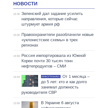
НОВОСТИ
Зеленский дал задание усилить
15:36
направления, которые сейчас
штурмует армия рф
Правоохранители разоблачили новые
15:00
«уклонистские схемы» в трех
регионах
Россия импортировала из Южной
14:58
Кореи почти 30 тысяч тонн
нефтепродуктов – СМИ
От 1 месяца –
ИНФОГРАФИКА
14:44
до 5 лет: кто и как долго
занимал должность
руководителя СВР
В Украине 6 августа
13:58