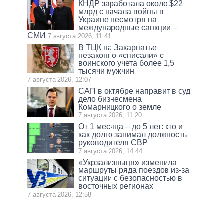
КНДР заработала около $22
млрд с начала войны в
Украине несмотря на
международные санкции –
СМИ
7 августа 2026, 11:41
В ТЦК на Закарпатье
незаконно «списали» с
воинского учета более 1,5
тысячи мужчин
7 августа 2026, 12:07
САП в октябре направит в суд
дело бизнесмена
Комарницкого о земле
7 августа 2026, 11:20
От 1 месяца – до 5 лет: кто и
как долго занимал должность
руководителя СВР
7 августа 2026, 14:44
«Укрзализныця» изменила
маршруты ряда поездов из-за
ситуации с безопасностью в
восточных регионах
7 августа 2026, 12:58