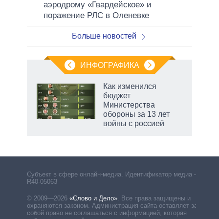
аэродрому «Гвардейское» и
поражение РЛС в Оленевке
Больше новостей
ИНФОГРАФИКА
 5
Как изменился
го
бюджет
сть
Министерства
ВР
обороны за 13 лет
войны с россией
рф
Субъект в сфере онлайн-медиа. Идентификатор медиа –
R40-05063
© 2009—2026
«Слово и Дело»
.
Все права защищены и
охраняются законом. Администрация сайта оставляет за
собой право не соглашаться с информацией, которая