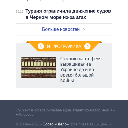
Турция ограничила движение судов
18:12
в Черном море из-за атак
Больше новостей
ИНФОГРАФИКА
Сколько картофеля
выращивали в
Украине до и во
ет
время большой
войны
рф
Субъект в сфере онлайн-медиа. Идентификатор медиа –
R40-05063
© 2009—2026
«Слово и Дело»
.
Все права защищены и