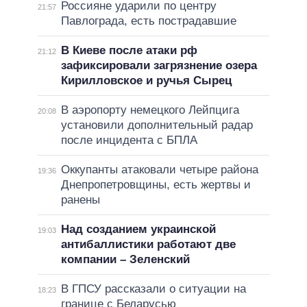
Россияне ударили по центру
21:57
Павлограда, есть пострадавшие
В Киеве после атаки рф
21:12
зафиксировали загрязнение озера
Кирилловское и ручья Сырец
В аэропорту немецкого Лейпцига
20:08
установили дополнительный радар
после инцидента с БПЛА
Оккупанты атаковали четыре района
19:36
Днепропетровщины, есть жертвы и
ранены
Над созданием украинской
19:03
антибаллистики работают две
компании – Зеленский
В ГПСУ рассказали о ситуации на
18:23
границе с Беларусью