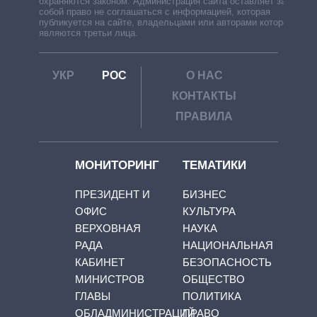
охраняются законом. Администрация сайта оставляет за
собой право не соглашаться с информацией, которая
публикуется на сайте, владельцами или авторами которой
являются третьи лица.
УКР
РОС
О НАС
КОНТАКТЫ
ПРАВИЛА
МОНИТОРИНГ
ТЕМАТИКИ
ПРЕЗИДЕНТ И
БИЗНЕС
ОФИС
КУЛЬТУРА
ВЕРХОВНАЯ
НАУКА
РАДА
НАЦИОНАЛЬНАЯ
КАБИНЕТ
БЕЗОПАСНОСТЬ
МИНИСТРОВ
ОБЩЕСТВО
ГЛАВЫ
ПОЛИТИКА
ОБЛАДМИНИСТРАЦИЙ
ПРАВО