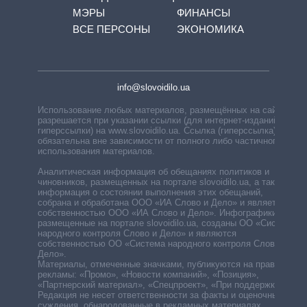
МЭРЫ
ФИНАНСЫ
ВСЕ ПЕРСОНЫ
ЭКОНОМИКА
info@slovoidilo.ua
Использование любых материалов, размещённых на сайте,
разрешается при указании ссылки (для интернет-изданий —
гиперссылки) на www.slovoidilo.ua. Ссылка (гиперссылка)
обязательна вне зависимости от полного либо частичного
использования материалов.
Аналитическая информация об обещаниях политиков и
чиновников, размещенных на портале slovoidilo.ua, а также
информация о состоянии выполнения этих обещаний,
собрана и обработана ООО «ИА Слово и Дело» и является
собственностью ООО «ИА Слово и Дело». Инфографики,
размещенные на портале slovoidilo.ua, созданы ОО «Система
народного контроля Слово и Дело» и являются
собственностью ОО «Система народного контроля Слово и
Дело».
Материалы, отмеченные значками, публикуются на правах
рекламы: «Промо», «Новости компаний», «Позиция»,
«Партнерский материал», «Спецпроект», «При поддержке».
Редакция не несет ответственности за факты и оценочные
суждения, обнародованные в рекламных материалах.