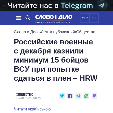
УКР
РОС
НОВОСТИ
Слово и Дело
›
Лента публикаций
›
Общество
Российские военные
ОБЕЩАНИЯ
ЛЕНТА
ПОЛИТИКА
с декабря казнили
СОБЫТИЯ
ЭКОНОМИКА
ПОЛИТИКИ
минимум 15 бойцов
СТАТЬИ
ОБЩЕСТВО
ИНФОГРАФИКА
МНЕНИЯ
МИР
ВСЕ ПОЛИТИКИ
ВСУ при попытке
ОБЗОРЫ
ПРЕЗИДЕНТ И ОФИС
сдаться в плен – HRW
ВИДЕО
ДАЙДЖЕСТЫ
ВЕРХОВНАЯ РАДА
ПОДДЕРЖАТЬ
КАБИНЕТ МИНИСТРОВ
ГЛАВЫ ОБЛАДМИНИСТРАЦИЙ
ОБЩЕСТВО
СРАВНЕНИЕ ПОЛИТИКОВ
2 мая 2024, 08:50
МЭРЫ
Читати українською
ВСЕ ПЕРСОНЫ