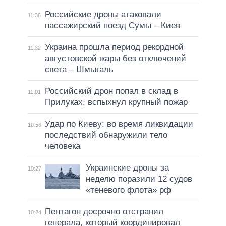
Российские дроны атаковали
11:36
пассажирский поезд Сумы – Киев
Украина прошла период рекордной
11:32
августовской жары без отключений
света – Шмыгаль
Российский дрон попал в склад в
11:01
Прилуках, вспыхнул крупный пожар
Удар по Киеву: во время ликвидации
10:56
последствий обнаружили тело
человека
Украинские дроны за
10:27
неделю поразили 12 судов
«теневого флота» рф
Пентагон досрочно отстранил
10:24
генерала, который координировал