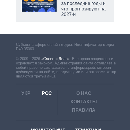
за последние годы и
что прогнозируют на
2027-й
Субъект в сфере онлайн-медиа. Идентификатор медиа –
R40-05063
© 2009—2026
«Слово и Дело»
.
Все права защищены и
охраняются законом. Администрация сайта оставляет за
собой право не соглашаться с информацией, которая
публикуется на сайте, владельцами или авторами которой
являются третьи лица.
УКР
РОС
О НАС
КОНТАКТЫ
ПРАВИЛА