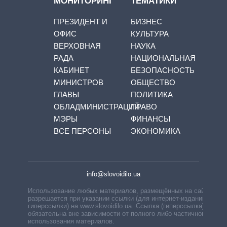
МОНИТОРИНГ
ТЕМАТИКИ
ПРЕЗИДЕНТ И
БИЗНЕС
ОФИС
КУЛЬТУРА
ВЕРХОВНАЯ
НАУКА
РАДА
НАЦИОНАЛЬНАЯ
КАБИНЕТ
БЕЗОПАСНОСТЬ
МИНИСТРОВ
ОБЩЕСТВО
ГЛАВЫ
ПОЛИТИКА
ОБЛАДМИНИСТРАЦИЙ
ПРАВО
МЭРЫ
ФИНАНСЫ
ВСЕ ПЕРСОНЫ
ЭКОНОМИКА
info@slovoidilo.ua
Использование любых материалов, размещённых на сайте,
разрешается при указании ссылки (для интернет-изданий —
гиперссылки) на www.slovoidilo.ua. Ссылка (гиперссылка)
обязательна вне зависимости от полного либо частичного
использования материалов.