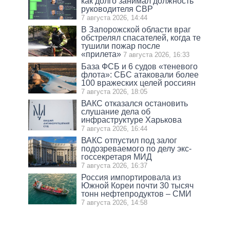
как долго занимал должность
руководителя СВР
7 августа 2026, 14:44
В Запорожской области враг
обстрелял спасателей, когда те
тушили пожар после
«прилета»
7 августа 2026, 16:33
База ФСБ и 6 судов «теневого
флота»: СБС атаковали более
100 вражеских целей россиян
7 августа 2026, 18:05
ВАКС отказался остановить
слушание дела об
инфраструктуре Харькова
7 августа 2026, 16:44
ВАКС отпустил под залог
подозреваемого по делу экс-
госсекретаря МИД
7 августа 2026, 16:37
Россия импортировала из
Южной Кореи почти 30 тысяч
тонн нефтепродуктов – СМИ
7 августа 2026, 14:58