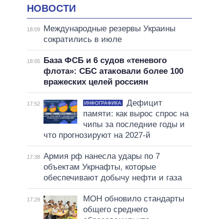
НОВОСТИ
Международные резервы Украины
18:09
сократились в июле
База ФСБ и 6 судов «теневого
18:05
флота»: СБС атаковали более 100
вражеских целей россиян
Дефицит
ИНФОГРАФИКА
17:52
памяти: как вырос спрос на
чипы за последние годы и
что прогнозируют на 2027-й
Армия рф нанесла удары по 7
17:38
объектам Укрнафты, которые
обеспечивают добычу нефти и газа
МОН обновило стандарты
17:29
общего среднего