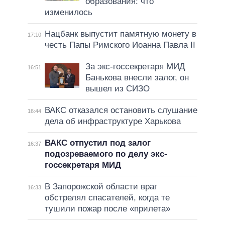
образования: что
изменилось
Нацбанк выпустит памятную монету в
17:10
честь Папы Римского Иоанна Павла II
За экс-госсекретаря МИД
16:51
Банькова внесли залог, он
вышел из СИЗО
ВАКС отказался остановить слушание
16:44
дела об инфраструктуре Харькова
ВАКС отпустил под залог
16:37
подозреваемого по делу экс-
госсекретаря МИД
В Запорожской области враг
16:33
обстрелял спасателей, когда те
тушили пожар после «прилета»