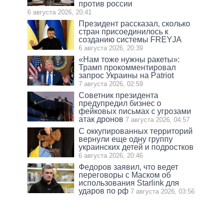
против россии
6 августа 2026, 20:41
Президент рассказал, сколько
стран присоединилось к
созданию системы FREYJA
6 августа 2026, 20:39
«Нам тоже нужны ракеты»:
Трамп прокомментировал
запрос Украины на Patriot
7 августа 2026, 02:59
Советник президента
предупредил бизнес о
фейковых письмах с угрозами
атак дронов
7 августа 2026, 04:57
С оккупированных территорий
вернули еще одну группу
украинских детей и подростков
6 августа 2026, 20:46
Федоров заявил, что ведет
переговоры с Маском об
использования Starlink для
ударов по рф
7 августа 2026, 03:56