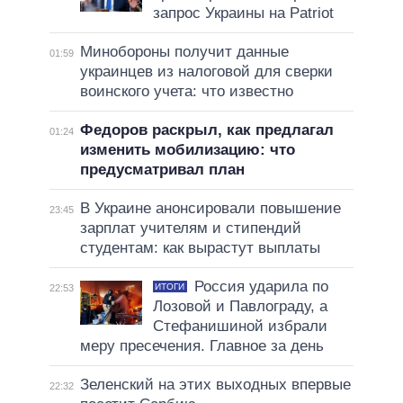
запрос Украины на Patriot
Минобороны получит данные
01:59
украинцев из налоговой для сверки
воинского учета: что известно
Федоров раскрыл, как предлагал
01:24
изменить мобилизацию: что
предусматривал план
В Украине анонсировали повышение
23:45
зарплат учителям и стипендий
студентам: как вырастут выплаты
Россия ударила по
ИТОГИ
22:53
Лозовой и Павлограду, а
Стефанишиной избрали
меру пресечения. Главное за день
Зеленский на этих выходных впервые
22:32