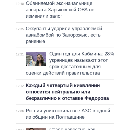
Обвиняемой экс-начальнице
12:40
аппарата Харьковской ОВА не
изменили залог
Оккупанты ударили управляемой
12:35
авиабомбой по Запорожью, есть
раненые
Один год для Кабмина: 28%
12:21
украинцев называют этот
срок достаточным для
оценки действий правительства
Каждый четвертый киевлянин
12:12
относится нейтрально или
безразлично к отставке Федорова
Россия уничтожила все АЗС в одной
12:06
из общин на Полтавщине
Стало известно, как