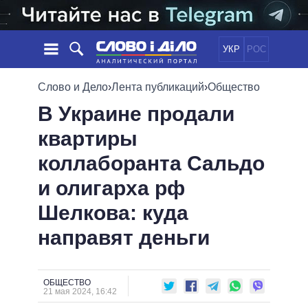
УКР
РОС
НОВОСТИ
Слово и Дело
›
Лента публикаций
›
Общество
В Украине продали
ОБЕЩАНИЯ
ЛЕНТА
ПОЛИТИКА
квартиры
СОБЫТИЯ
ЭКОНОМИКА
ПОЛИТИКИ
коллаборанта Сальдо
СТАТЬИ
ОБЩЕСТВО
ИНФОГРАФИКА
МНЕНИЯ
МИР
ВСЕ ПОЛИТИКИ
и олигарха рф
ОБЗОРЫ
ПРЕЗИДЕНТ И ОФИС
Шелкова: куда
ВИДЕО
ДАЙДЖЕСТЫ
ВЕРХОВНАЯ РАДА
направят деньги
ПОДДЕРЖАТЬ
КАБИНЕТ МИНИСТРОВ
ГЛАВЫ ОБЛАДМИНИСТРАЦИЙ
СРАВНЕНИЕ ПОЛИТИКОВ
МЭРЫ
ОБЩЕСТВО
21 мая 2024, 16:42
ВСЕ ПЕРСОНЫ