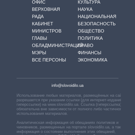
ОФИС
КУЛЬТУРА
ВЕРХОВНАЯ
НАУКА
РАДА
НАЦИОНАЛЬНАЯ
КАБИНЕТ
БЕЗОПАСНОСТЬ
МИНИСТРОВ
ОБЩЕСТВО
ГЛАВЫ
ПОЛИТИКА
ОБЛАДМИНИСТРАЦИЙ
ПРАВО
МЭРЫ
ФИНАНСЫ
ВСЕ ПЕРСОНЫ
ЭКОНОМИКА
info@slovoidilo.ua
Использование любых материалов, размещённых на сайте,
разрешается при указании ссылки (для интернет-изданий —
гиперссылки) на www.slovoidilo.ua. Ссылка (гиперссылка)
обязательна вне зависимости от полного либо частичного
использования материалов.
Аналитическая информация об обещаниях политиков и
чиновников, размещенных на портале slovoidilo.ua, а также
информация о состоянии выполнения этих обещаний,