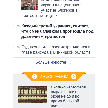
11:39
украинцы оценивают
участие блогеров в
протестных акциях
Каждый третий украинец считает,
11:35
что смена главкома произошла под
давлением протестов
Суд назначил к рассмотрению иск к
11:20
главе райсуда в Винницкой области
Больше новостей
ИНФОГРАФИКА
 5
Сколько картофеля
го
выращивали в
сть
Украине до и во
ВР
время большой
войны