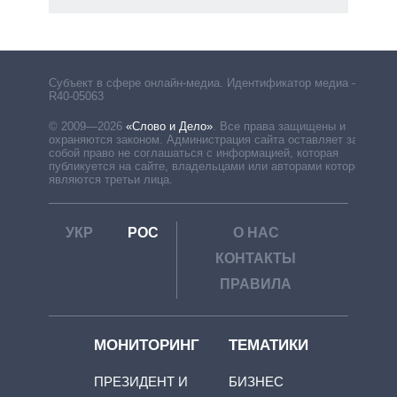
Субъект в сфере онлайн-медиа. Идентификатор медиа –
R40-05063
© 2009—2026
«Слово и Дело»
.
Все права защищены и
охраняются законом. Администрация сайта оставляет за
собой право не соглашаться с информацией, которая
публикуется на сайте, владельцами или авторами которой
являются третьи лица.
УКР
РОС
О НАС
КОНТАКТЫ
ПРАВИЛА
МОНИТОРИНГ
ТЕМАТИКИ
ПРЕЗИДЕНТ И
БИЗНЕС