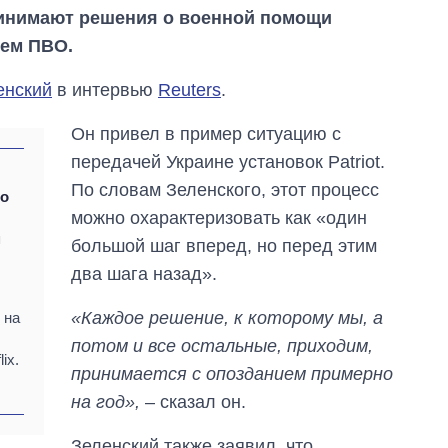
инимают решения о военной помощи
тем ПВО.
енский
в интервью
Reuters
.
Он привел в пример ситуацию с
передачей Украине установок Patriot.
По словам Зеленского, этот процесс
то
можно охарактеризовать как «один
м
Сколько
большой шаг вперед, но перед этим
картофеля
два шага назад».
выращивали в
Украине до и во
«Каждое решение, к которому мы, а
время большой
 на
войны
потом и все остальные, приходим,
ix.
принимается с опозданием примерно
на год»,
– сказал он.
Зеленский также заявил, что