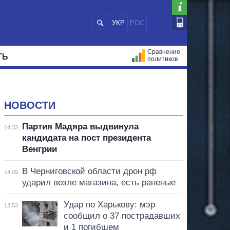
УКР
РОС
Сравнение
ТЬ
политиков
СТРАЦИЙ
МЭРЫ
ВСЕ ПЕРСОНЫ
НОВОСТИ
Партия Мадяра выдвинула
14:33
кандидата на пост президента
Венгрии
В Черниговской области дрон рф
14:09
ударил возле магазина, есть раненые
Удар по Харькову: мэр
13:53
сообщил о 37 пострадавших
и 1 погибшем