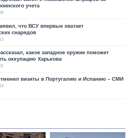
оинского учета
09
аявил, что ВСУ впервые хватает
ских снарядов
13
ассказал, какое западное оружие поможет
ить оккупацию Харькова
01
отменил визиты в Португалию и Испанию – СМИ
04