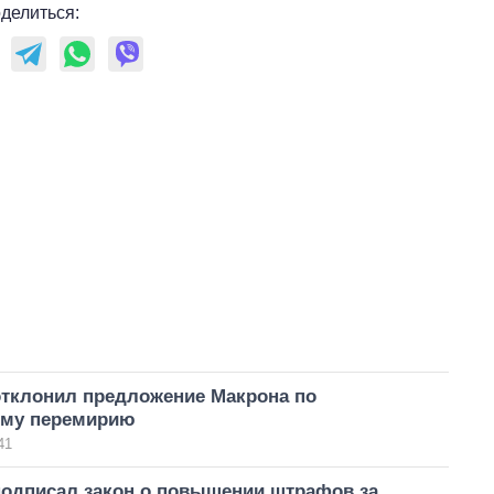
делиться:
отклонил предложение Макрона по
му перемирию
41
подписал закон о повышении штрафов за