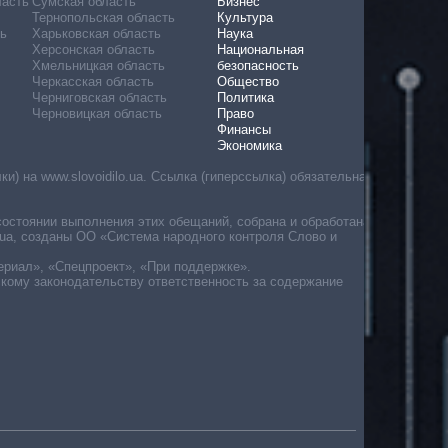
ласть
Сумская область
Бизнес
Тернопольская область
Культура
ь
Харьковская область
Наука
Херсонская область
Национальная
Хмельницкая область
безопасность
Черкасская область
Общество
Черниговская область
Политика
Черновицкая область
Право
Финансы
Экономика
) на www.slovoidilo.ua. Ссылка (гиперссылка) обязательна
состоянии выполнения этих обещаний, собрана и обработана
ua, созданы ОО «Система народного контроля Слово и
ериал», «Спецпроект», «При поддержке».
скому законодательству ответственность за содержание