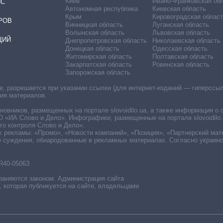
Киев
Ивано-Франковская об
ИС
Автономная республика
Киевская область
Крым
Кировоградская област
РОВ
Винницкая область
Луганская область
Волынская область
Львовская область
ЦИЙ
Днепропетровская область
Николаевская область
Донецкая область
Одесская область
Житомирская область
Полтавская область
Закарпатская область
Ровенская область
Запорожская область
 разрешается при указании ссылки (для интернет-изданий — гиперссылки
ния материалов.
овников, размещенных на портале slovoidilo.ua, а также информация о 
«ИА Слово и Дело». Инфографики, размещенные на портале slovoidilo.
о контроля Слово и Дело».
х рекламы: «Промо», «Новости компаний», «Позиция», «Партнерский мат
е суждения, обнародованные в рекламных материалах. Согласно украин
R40-05063
раняются законом. Администрация сайта
, которая публикуется на сайте, владельцами