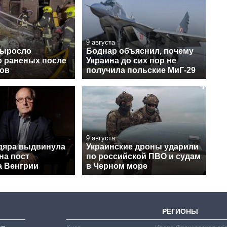
9 августа
выросло
Боднар объяснил, почему
о раненых после
Украина до сих пор не
нов
получила польские МиГ-29
9 августа
дяра выдвинула
Украинские дроны ударили
на пост
по российской ПВО и судам
а Венгрии
в Черном море
РЕГИОНЫ