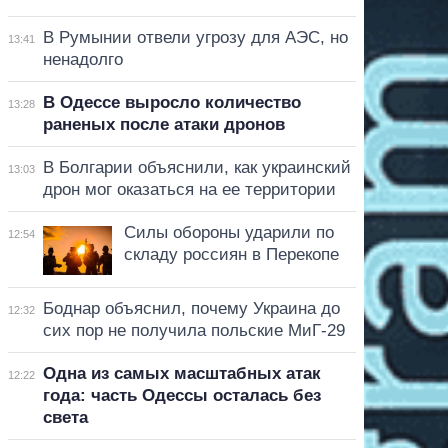
В Румынии отвели угрозу для АЭС, но
13:41
ненадолго
В Одессе выросло количество
13:28
раненых после атаки дронов
В Болгарии объяснили, как украинский
13:03
дрон мог оказаться на ее территории
Силы обороны ударили по
12:54
складу россиян в Перекопе
Боднар объяснил, почему Украина до
12:32
сих пор не получила польские МиГ-29
Одна из самых масштабных атак
12:22
года: часть Одессы осталась без
света