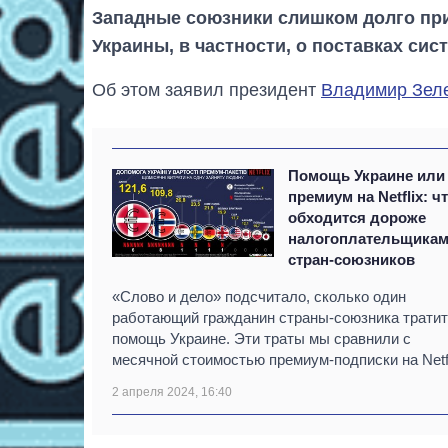
Западные союзники слишком долго пр
Украины, в частности, о поставках сис
Об этом заявил президент
Владимир Зел
Помощь Украине или
премиум на Netflix: ч
обходится дороже
налогоплательщика
стран-союзников
«Слово и дело» подсчитало, сколько один
работающий гражданин страны-союзника тратит
помощь Украине. Эти траты мы сравнили с
месячной стоимостью премиум-подписки на Netfl
2 апреля 2024, 16:40