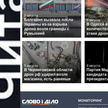
9 августа
Болгария вызвала посла
9 августа
Украины из-за взрыва
В Одессе 
дрона возле границы с
количеств
Румынией
атаки дро
9 августа
9 августа
В Черниговской области
Партия Ма
дрон рф ударил возле
кандидата 
магазина, есть раненые
президент
МОНИТОРИНГ