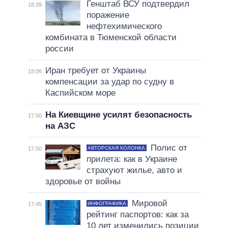
Генштаб ВСУ подтвердил
18:39
поражение
нефтехимического
комбината в Тюменской области
россии
Иран требует от Украины
18:06
компенсации за удар по судну в
Каспийском море
На Киевщине усилят безопасность
17:50
на АЗС
Полис от
АВТОРСКАЯ КОЛОНКА
17:50
прилета: как в Украине
страхуют жилье, авто и
здоровье от войны
Мировой
ИНФОГРАФИКА
17:45
рейтинг паспортов: как за
10 лет изменились позиции