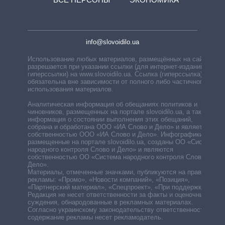
info@slovoidilo.ua
Использование любых материалов, размещённых на сайте,
разрешается при указании ссылки (для интернет-изданий —
гиперссылки) на www.slovoidilo.ua. Ссылка (гиперссылка)
обязательна вне зависимости от полного либо частичного
использования материалов.
Аналитическая информация об обещаниях политиков и
чиновников, размещенных на портале slovoidilo.ua, а также
информация о состоянии выполнения этих обещаний,
собрана и обработана ООО «ИА Слово и Дело» и является
собственностью ООО «ИА Слово и Дело». Инфографики,
размещенные на портале slovoidilo.ua, созданы ОО «Система
народного контроля Слово и Дело» и являются
собственностью ОО «Система народного контроля Слово и
Дело».
Материалы, отмеченные значками, публикуются на правах
рекламы: «Промо», «Новости компаний», «Позиция»,
«Партнерский материал», «Спецпроект», «При поддержке».
Редакция не несет ответственности за факты и оценочные
суждения, обнародованные в рекламных материалах.
Согласно украинскому законодательству ответственность за
содержание рекламы несет рекламодатель.