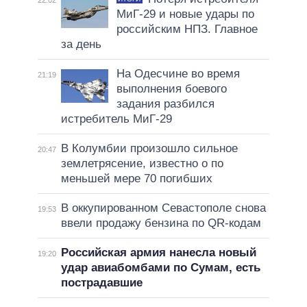
МиГ-29 и новые удары по
российским НПЗ. Главное
за день
На Одесчине во время
21:19
выполнения боевого
задания разбился
истребитель МиГ-29
В Колумбии произошло сильное
20:47
землетрясение, известно о по
меньшей мере 70 погибших
В оккупированном Севастополе снова
19:53
ввели продажу бензина по QR-кодам
Российская армия нанесла новый
19:20
удар авиабомбами по Сумам, есть
пострадавшие