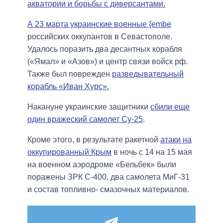
акватории и борьбы с диверсантами.
А 23 марта украинские военные {embe
российских оккупантов в Севастополе.
Удалось поразить два десантных корабля
(«Ямал» и «Азов») и центр связи войск рф.
Также был поврежден
разведывательный
корабль «Иван Хурс».
Накануне украинские защитники
сбили еще
один вражеский самолет Су-25
.
Кроме этого, в результате ракетной
атаки на
оккупированный Крым
в ночь с 14 на 15 мая
на военном аэродроме «Бельбек» были
поражены ЗРК С-400, два самолета МиГ-31
и состав топливно- смазочных материалов.