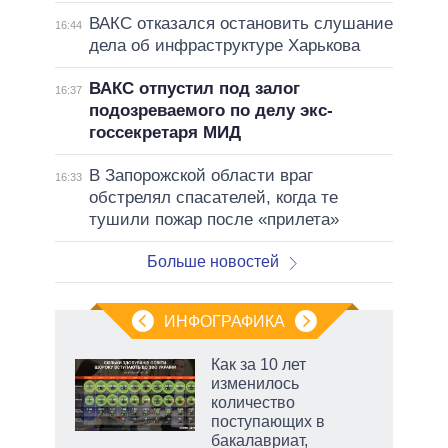
ВАКС отказался остановить слушание
16:44
дела об инфраструктуре Харькова
ВАКС отпустил под залог
16:37
подозреваемого по делу экс-
госсекретаря МИД
В Запорожской области враг
16:33
обстрелял спасателей, когда те
тушили пожар после «прилета»
Больше новостей
ИНФОГРАФИКА
еля
Как за 10 лет
изменилось
количество
поступающих в
бакалавриат,