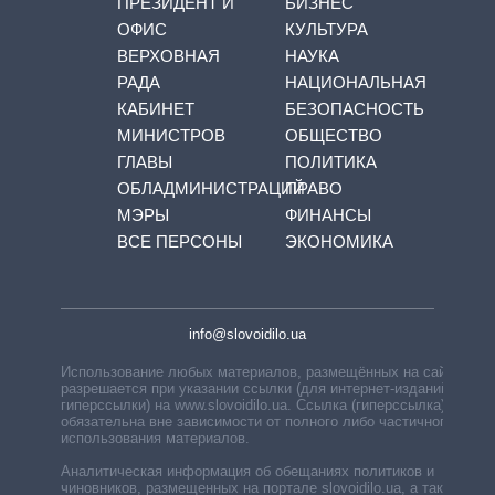
ПРЕЗИДЕНТ И
БИЗНЕС
ОФИС
КУЛЬТУРА
ВЕРХОВНАЯ
НАУКА
РАДА
НАЦИОНАЛЬНАЯ
КАБИНЕТ
БЕЗОПАСНОСТЬ
МИНИСТРОВ
ОБЩЕСТВО
ГЛАВЫ
ПОЛИТИКА
ОБЛАДМИНИСТРАЦИЙ
ПРАВО
МЭРЫ
ФИНАНСЫ
ВСЕ ПЕРСОНЫ
ЭКОНОМИКА
info@slovoidilo.ua
Использование любых материалов, размещённых на сайте,
разрешается при указании ссылки (для интернет-изданий —
гиперссылки) на www.slovoidilo.ua. Ссылка (гиперссылка)
обязательна вне зависимости от полного либо частичного
использования материалов.
Аналитическая информация об обещаниях политиков и
чиновников, размещенных на портале slovoidilo.ua, а также