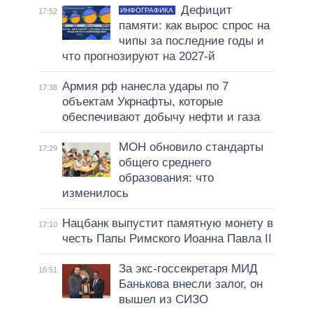
Дефицит
ИНФОГРАФИКА
17:52
памяти: как вырос спрос на
чипы за последние годы и
что прогнозируют на 2027-й
Армия рф нанесла удары по 7
17:38
объектам Укрнафты, которые
обеспечивают добычу нефти и газа
МОН обновило стандарты
17:29
общего среднего
образования: что
изменилось
Нацбанк выпустит памятную монету в
17:10
честь Папы Римского Иоанна Павла II
За экс-госсекретаря МИД
16:51
Банькова внесли залог, он
вышел из СИЗО