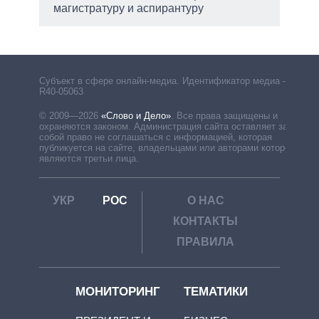
магистратуру и аспирантуру
Субъект в сфере онлайн-медиа. Идентификатор медиа –
R40-05063
© 2009—2026
«Слово и Дело»
.
Все права защищены и
охраняются законом. Администрация сайта оставляет за
собой право не соглашаться с информацией, которая
публикуется на сайте, владельцами или авторами которой
являются третьи лица.
УКР
РОС
О НАС
КОНТАКТЫ
ПРАВИЛА
МОНИТОРИНГ
ТЕМАТИКИ