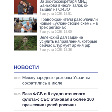
За экс-госсекретаря МИД
Банькова внесли залог, он
вышел из СИЗО
7 августа 2026, 16:51
Правоохранители разоблачили
новые «уклонистские схемы» в
трех регионах
7 августа 2026, 15:00
Зеленский дал задание
усилить направления, которые
сейчас штурмует армия рф
7 августа 2026, 15:36
НОВОСТИ
Международные резервы Украины
18:09
сократились в июле
База ФСБ и 6 судов «теневого
18:05
флота»: СБС атаковали более 100
вражеских целей россиян