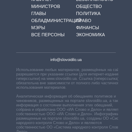
МИНИСТРОВ
ОБЩЕСТВО
ГЛАВЫ
ПОЛИТИКА
ОБЛАДМИНИСТРАЦИЙ
ПРАВО
МЭРЫ
ФИНАНСЫ
ВСЕ ПЕРСОНЫ
ЭКОНОМИКА
info@slovoidilo.ua
Использование любых материалов, размещённых на сайте,
разрешается при указании ссылки (для интернет-изданий —
гиперссылки) на www.slovoidilo.ua. Ссылка (гиперссылка)
обязательна вне зависимости от полного либо частичного
использования материалов.
Аналитическая информация об обещаниях политиков и
чиновников, размещенных на портале slovoidilo.ua, а также
информация о состоянии выполнения этих обещаний,
собрана и обработана ООО «ИА Слово и Дело» и является
собственностью ООО «ИА Слово и Дело». Инфографики,
размещенные на портале slovoidilo.ua, созданы ОО «Система
народного контроля Слово и Дело» и являются
собственностью ОО «Система народного контроля Слово и
Дело».