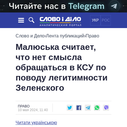
УКР
РОС
НОВОСТИ
Слово и Дело
›
Лента публикаций
›
Право
Малюська считает,
ОБЕЩАНИЯ
ЛЕНТА
ПОЛИТИКА
что нет смысла
СОБЫТИЯ
ЭКОНОМИКА
ПОЛИТИКИ
обращаться в КСУ по
СТАТЬИ
ОБЩЕСТВО
ИНФОГРАФИКА
МНЕНИЯ
МИР
ВСЕ ПОЛИТИКИ
поводу легитимности
ОБЗОРЫ
ПРЕЗИДЕНТ И ОФИС
Зеленского
ВИДЕО
ДАЙДЖЕСТЫ
ВЕРХОВНАЯ РАДА
ПОДДЕРЖАТЬ
КАБИНЕТ МИНИСТРОВ
ГЛАВЫ ОБЛАДМИНИСТРАЦИЙ
ПРАВО
СРАВНЕНИЕ ПОЛИТИКОВ
10 мая 2024, 11:40
МЭРЫ
Читати українською
ВСЕ ПЕРСОНЫ