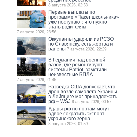
8 августа 2026, 02:53
Первые выплаты по
программе «Пакет школьника»
уже поступают: что нужно
знать родителям
7 августа 2026, 23:56
Оккупанты ударили из РСЗО
по Славянску, есть жертва и
ранены
7 августа 2026, 22:29
В Германии над военной
базой, где ремонтируют
системы Patriot, заметили
неизвестные БПЛА
7 августа 2026, 21:45
Разведка США допускает, что
дрон возле самолета Украины
в Лейпциге мог принадлежать
рф – WSJ
8 августа 2026, 00:57
Удары рф по портам могут
вдвое сократить экспорт
украинского зерна
8 августа 2026, 01:59