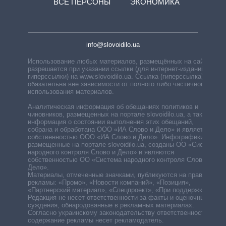
ВСЕ ПЕРСОНЫ
ЭКОНОМИКА
info@slovoidilo.ua
Использование любых материалов, размещённых на сайте,
разрешается при указании ссылки (для интернет-изданий —
гиперссылки) на www.slovoidilo.ua. Ссылка (гиперссылка)
обязательна вне зависимости от полного либо частичного
использования материалов.
Аналитическая информация об обещаниях политиков и
чиновников, размещенных на портале slovoidilo.ua, а также
информация о состоянии выполнения этих обещаний,
собрана и обработана ООО «ИА Слово и Дело» и является
собственностью ООО «ИА Слово и Дело». Инфографики,
размещенные на портале slovoidilo.ua, созданы ОО «Система
народного контроля Слово и Дело» и являются
собственностью ОО «Система народного контроля Слово и
Дело».
Материалы, отмеченные значками, публикуются на правах
рекламы: «Промо», «Новости компаний», «Позиция»,
«Партнерский материал», «Спецпроект», «При поддержке».
Редакция не несет ответственности за факты и оценочные
суждения, обнародованные в рекламных материалах.
Согласно украинскому законодательству ответственность за
содержание рекламы несет рекламодатель.